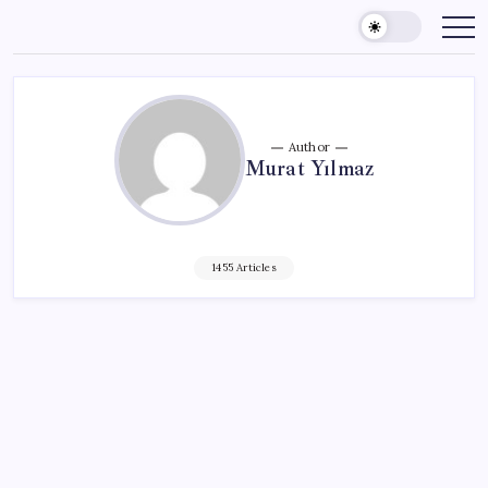
Skip
to
content
Author
Murat Yılmaz
1455 Articles