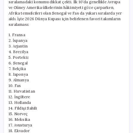
sıralamadaki konumu dikkat çekti. İlk 10’da genellikle Avrupa
ve Güney Amerika ülkelerinin hâkimiyeti göze çarparken,
Afrika temsilcileri olan Senegal ve Fas da yukarı sıralarda yer
aldı. İşte 2026 Dünya Kupası için belirlenen favori takımların
sıralaması:
1. Fransa
2. İspanya
3. Arjantin
4. Brezilya
5. Portekiz
6. Senegal
7. Belçika
8. Japonya
9. Almanya
10. Fas
11. Hırvatistan
12. İngiltere
13. Hollanda
14. Fildişi Sahili
15. Norveç
16. Meksika
17. Avusturya
18. Ekvador