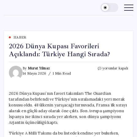
Skip
to
content
HABER
2026 Dünya Kupası Favorileri
Açıklandı: Türkiye Hangi Sırada?
2026
By
Murat Yılmaz
yorumlar kapalı
Dünya
14 Mayıs 2026
1 Min Read
Kupası
Favorileri
Açıklandı:
2026 Dünya Kupası’nın favori takımları The Guardian
Türkiye
tarafından belirlendi ve Türkiye’nin sıralamadaki yeri merak
Hangi
Sırada?
konusu oldu. 48 ülkenin yarışacağı turnuvada, Fransa ilk sırayı
için
alarak en güçlü aday olarak öne çıktı. Son Avrupa şampiyonu
İspanya ise ikinci sırada yer alırken, son dünya şampiyonu
Arjantin üçüncülüğü kaptı.
Türkiye A Milli Takımı da bu listede kendine yer bulurken,