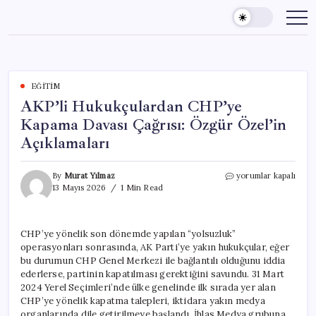
Skip
to
content
EĞITIM
AKP’li Hukukçulardan CHP’ye
Kapama Davası Çağrısı: Özgür Özel’in
Açıklamaları
AKP’li
By
Murat Yılmaz
yorumlar kapalı
Hukukçulardan
13 Mayıs 2026
1 Min Read
CHP’ye
Kapama
Davası
CHP’ye yönelik son dönemde yapılan “yolsuzluk”
Çağrısı:
operasyonları sonrasında, AK Parti’ye yakın hukukçular, eğer
Özgür
Özel’in
bu durumun CHP Genel Merkezi ile bağlantılı olduğunu iddia
Açıklamaları
ederlerse, partinin kapatılması gerektiğini savundu. 31 Mart
için
2024 Yerel Seçimleri’nde ülke genelinde ilk sırada yer alan
CHP’ye yönelik kapatma talepleri, iktidara yakın medya
organlarında dile getirilmeye başlandı. İhlas Medya grubuna