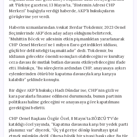
ait Türkiye gazetesi, 13 Mayıs’ta, “Sistemin Adresi CHP
Merkezi” başlığıyla verdiği haberde, AKP’li hukukçuların
görüşlerine yer verdi.
Haberin uzmanlarından Avukat Serdar Tokdemir, 2023 Genel
Seçimlerinde AKP’den aday adayı olduğunu belirterek,
“Muhittin Böcek ve ailesinin etkin pişmanlıktan yararlanarak
CHP Genel Merkezi’ne 1 milyon Euro getirdikleri iddiası,
güçlü bir delil niteliği taşımaktadır” dedi. Tokdemir, bu
iddianın gelecekte önemli sonuçları olabileceğini ve kurultay
ceza davası ile mutlak butlan davasını etkileyebileceğini ifade
etti. Hukukçu, “Bu süreçlerin ardından CHP, anayasaya aykırı
eylemlerinden ötürü bir kapatma davasıyla karşı karşıya
kalabilir” şeklinde konuştu.
Bir diğer AKP’li hukukçı Hadi Dündar ise, CHP’nin gizli ve
kara paralarla finanse edilmesi durumunda, bunun partinin
politikası haline geleceğini ve anayasaya göre kapatılması
gerektiğini belirtti.
CHP Genel Başkanı Özgür Özel, 8 Mayıs’ta SÖZCÜ TV’de
katıldığı özel yayında, “Kapatma davasına karşı bir yedek parti
planımız var” diyerek, “Üç yıl geriye dönüp kurultayı iptal
etmek mümkün değil. Olursa büyük bir siyasi baskı olur. Bu tür