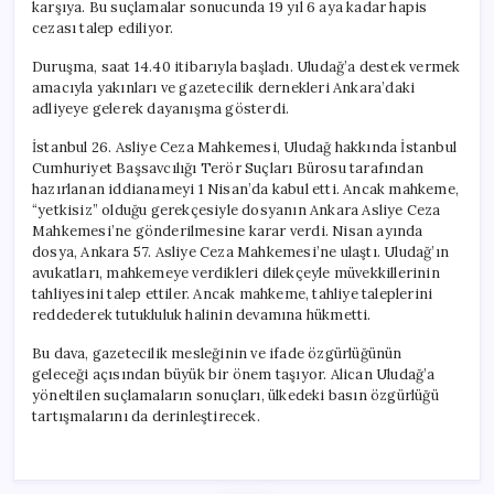
karşıya. Bu suçlamalar sonucunda 19 yıl 6 aya kadar hapis
cezası talep ediliyor.
Duruşma, saat 14.40 itibarıyla başladı. Uludağ’a destek vermek
amacıyla yakınları ve gazetecilik dernekleri Ankara’daki
adliyeye gelerek dayanışma gösterdi.
İstanbul 26. Asliye Ceza Mahkemesi, Uludağ hakkında İstanbul
Cumhuriyet Başsavcılığı Terör Suçları Bürosu tarafından
hazırlanan iddianameyi 1 Nisan’da kabul etti. Ancak mahkeme,
“yetkisiz” olduğu gerekçesiyle dosyanın Ankara Asliye Ceza
Mahkemesi’ne gönderilmesine karar verdi. Nisan ayında
dosya, Ankara 57. Asliye Ceza Mahkemesi’ne ulaştı. Uludağ’ın
avukatları, mahkemeye verdikleri dilekçeyle müvekkillerinin
tahliyesini talep ettiler. Ancak mahkeme, tahliye taleplerini
reddederek tutukluluk halinin devamına hükmetti.
Bu dava, gazetecilik mesleğinin ve ifade özgürlüğünün
geleceği açısından büyük bir önem taşıyor. Alican Uludağ’a
yöneltilen suçlamaların sonuçları, ülkedeki basın özgürlüğü
tartışmalarını da derinleştirecek.