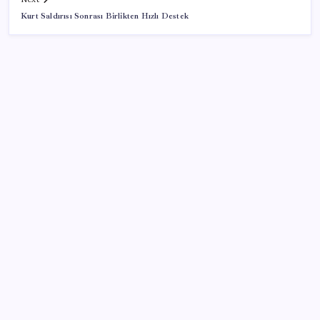
Kurt Saldırısı Sonrası Birlikten Hızlı Destek
SON YAZILAR
ASUS ProArt GeForce RTX 5090 Duyuruldu: İşte
Özellikleri
Dolar/TL tarihi zirvesini yeniledi: Dünyada düşüyor,
Türkiye’de rekor kırıyor
Zamsız maaş, satış şüphesi doğurdu
2026 MEB LGS tercih sonuçları açıklandı mı? MEB
LGS tercih sonuçları nereden ve nasıl öğrenilir?