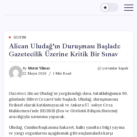
Skip
to
content
EĞITIM
Alican Uludağ’ın Duruşması Başladı:
Gazetecilik Üzerine Kritik Bir Sınav
Alican
By
Murat Yılmaz
yorumlar kapalı
Uludağ’ın
22 Mayıs 2026
1 Min Read
Duruşması
Başladı:
Gazetecilik
Gazeteci Alican Uludağ’ın yargılandığı dava, tutukluluğunun 90.
Üzerine
gününde Silivri Cezaevi’nde başladı. Uludağ, duruşmasına
Kritik
Bir
fiziksel olarak katılamayacak ve Ankara 57. Asliye Ceza
Sınav
Mahkemesi’nde SEGBİS (Ses ve Görüntü Bilişim Sistemi)
için
aracılığıyla savunma yapacak.
Uludağ, Cumhurbaşkanına hakaret, halkı yanıltıcı bilgi yayma
ve yargı organlarını aşağılamak gibi suçlamalarla karşı