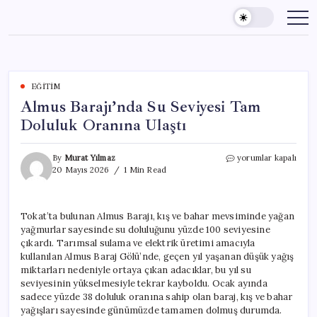
Skip
to
content
EĞITIM
Almus Barajı’nda Su Seviyesi Tam
Doluluk Oranına Ulaştı
Almus
By
Murat Yılmaz
yorumlar kapalı
Barajı’nda
20 Mayıs 2026
1 Min Read
Su
Seviyesi
Tam
Tokat’ta bulunan Almus Barajı, kış ve bahar mevsiminde yağan
Doluluk
yağmurlar sayesinde su doluluğunu yüzde 100 seviyesine
Oranına
Ulaştı
çıkardı. Tarımsal sulama ve elektrik üretimi amacıyla
için
kullanılan Almus Baraj Gölü’nde, geçen yıl yaşanan düşük yağış
miktarları nedeniyle ortaya çıkan adacıklar, bu yıl su
seviyesinin yükselmesiyle tekrar kayboldu. Ocak ayında
sadece yüzde 38 doluluk oranına sahip olan baraj, kış ve bahar
yağışları sayesinde günümüzde tamamen dolmuş durumda.