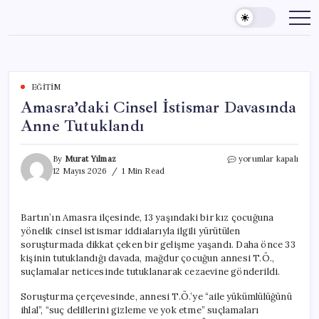
Skip
to
content
EĞITIM
Amasra’daki Cinsel İstismar Davasında
Anne Tutuklandı
Amasra’daki
By
Murat Yılmaz
yorumlar kapalı
Cinsel
12 Mayıs 2026
1 Min Read
İstismar
Davasında
Anne
Bartın’ın Amasra ilçesinde, 13 yaşındaki bir kız çocuğuna
Tutuklandı
yönelik cinsel istismar iddialarıyla ilgili yürütülen
için
soruşturmada dikkat çeken bir gelişme yaşandı. Daha önce 33
kişinin tutuklandığı davada, mağdur çocuğun annesi T.Ö.,
suçlamalar neticesinde tutuklanarak cezaevine gönderildi.
Soruşturma çerçevesinde, annesi T.Ö.’ye “aile yükümlülüğünü
ihlal”, “suç delillerini gizleme ve yok etme” suçlamaları