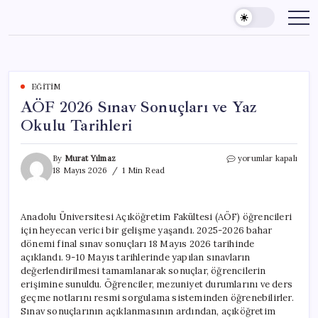
Skip
to
content
EĞITIM
AÖF 2026 Sınav Sonuçları ve Yaz
Okulu Tarihleri
AÖF
By
Murat Yılmaz
yorumlar kapalı
2026
18 Mayıs 2026
1 Min Read
Sınav
Sonuçları
ve
Anadolu Üniversitesi Açıköğretim Fakültesi (AÖF) öğrencileri
Yaz
için heyecan verici bir gelişme yaşandı. 2025-2026 bahar
Okulu
Tarihleri
dönemi final sınav sonuçları 18 Mayıs 2026 tarihinde
için
açıklandı. 9-10 Mayıs tarihlerinde yapılan sınavların
değerlendirilmesi tamamlanarak sonuçlar, öğrencilerin
erişimine sunuldu. Öğrenciler, mezuniyet durumlarını ve ders
geçme notlarını resmi sorgulama sisteminden öğrenebilirler.
Sınav sonuçlarının açıklanmasının ardından, açıköğretim