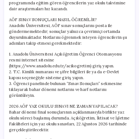
programında eğitim gören öğrencilerin yaz okulu takvimine
dair araştırmaları hız kazandı.
AÖF SINAV SONUÇLARI NASIL ÖĞRENİLİR?
Anadolu Üniversitesi, AÖF sınav sonuçlarını posta ile
göndermemektedir; sonuçlar yalnızca çevrimiçi ortamda
duyurulmaktadır. Notlarını öğrenmek isteyen öğrencilerin şu
adımları takip etmesi gerekmektedir:
1. Anadolu Üniversitesi Açıköğretim Öğrenci Otomasyonu
resmi internet sitesine
(https://www.anadolu.edu.tr/acikogretim) giriş yapın.
2. T.C. Kimlik numarası ve şifre bilgileri ile ya da e-Devlet
kapısı seçeneğiyle sisteme giriş yapın.
3. Öğrenci panelinde bulunan “Sınav Sonuçları” sekmesine
tıklayarak bahar dönemi notlarını ve harf notlarını
görüntüleyin.
2026 AÖF YAZ OKULU SINAVI NE ZAMAN YAPILACAK?
Bahar dönemi final sonuçlarının açıklanmasıyla birlikte yaz
okulu süreci başlamış durumda. Açıköğretim, İktisat ve İşletme
Fakülteleri için yaz okulu sınavları, 22 Ağustos 2026 tarihinde
gerçekleştirilecektir.