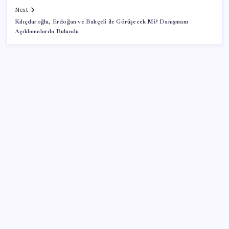
Next
Kılıçdaroğlu, Erdoğan ve Bahçeli ile Görüşecek Mi? Danışmanı
Açıklamalarda Bulundu
SON YAZILAR
Otel doluluk oranlarında beş yılın düşük Haziran ayı
Togg Servis Noktası Sayısını Türkiye Genelinde 58’e
Çıkardı
Küresel gıda fiyatları son 3 yılın zirvesine tırmandı
Mevduat faizinde mart ayından bu yana bir ilk