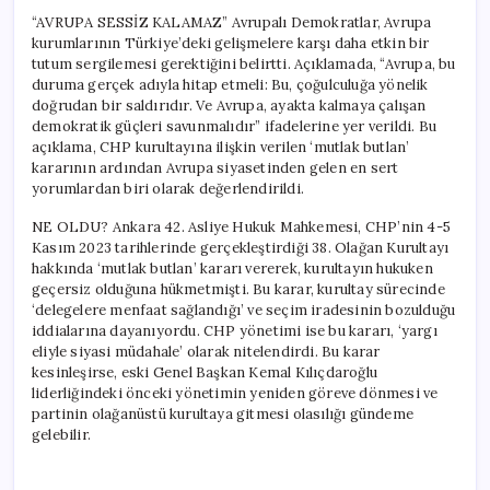
“AVRUPA SESSİZ KALAMAZ” Avrupalı Demokratlar, Avrupa
kurumlarının Türkiye’deki gelişmelere karşı daha etkin bir
tutum sergilemesi gerektiğini belirtti. Açıklamada, “Avrupa, bu
duruma gerçek adıyla hitap etmeli: Bu, çoğulculuğa yönelik
doğrudan bir saldırıdır. Ve Avrupa, ayakta kalmaya çalışan
demokratik güçleri savunmalıdır” ifadelerine yer verildi. Bu
açıklama, CHP kurultayına ilişkin verilen ‘mutlak butlan’
kararının ardından Avrupa siyasetinden gelen en sert
yorumlardan biri olarak değerlendirildi.
NE OLDU? Ankara 42. Asliye Hukuk Mahkemesi, CHP’nin 4-5
Kasım 2023 tarihlerinde gerçekleştirdiği 38. Olağan Kurultayı
hakkında ‘mutlak butlan’ kararı vererek, kurultayın hukuken
geçersiz olduğuna hükmetmişti. Bu karar, kurultay sürecinde
‘delegelere menfaat sağlandığı’ ve seçim iradesinin bozulduğu
iddialarına dayanıyordu. CHP yönetimi ise bu kararı, ‘yargı
eliyle siyasi müdahale’ olarak nitelendirdi. Bu karar
kesinleşirse, eski Genel Başkan Kemal Kılıçdaroğlu
liderliğindeki önceki yönetimin yeniden göreve dönmesi ve
partinin olağanüstü kurultaya gitmesi olasılığı gündeme
gelebilir.