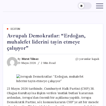
Skip
to
content
EĞITIM
Avrupalı Demokratlar: “Erdoğan,
muhalefet liderini tayin etmeye
çalışıyor”
Avrupalı
By
Murat Yılmaz
yorumlar kapalı
Demokratlar:
23 Mayıs 2026
2 Min Read
“Erdoğan,
muhalefet
liderini
tayin
etmeye
çalışıyor”
23 Mayıs 2026 tarihinde, Cumhuriyet Halk Partisi (CHP) 38.
için
Olağan Kurultayı’na ilişkin verilen ‘mutlak butlan’ kararının
ardından, Avrupa’dan önemli bir açıklama yapıldı. Avrupa
Demokratik Partisi, söz konusu kararın CHP’ye ait bir mesele