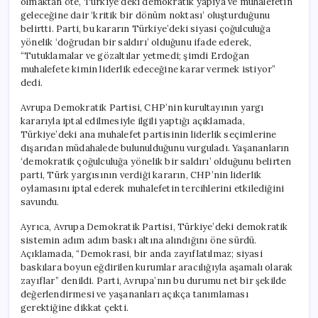
olmaktan öte, Türkiye’deki demokratik yapıya ve muhalefetin
geleceğine dair ‘kritik bir dönüm noktası’ oluşturduğunu
belirtti. Parti, bu kararın Türkiye’deki siyasi çoğulculuğa
yönelik ‘doğrudan bir saldırı’ olduğunu ifade ederek,
“Tutuklamalar ve gözaltılar yetmedi; şimdi Erdoğan
muhalefete kimin liderlik edeceğine karar vermek istiyor”
dedi.
Avrupa Demokratik Partisi, CHP’nin kurultayının yargı
kararıyla iptal edilmesiyle ilgili yaptığı açıklamada,
Türkiye’deki ana muhalefet partisinin liderlik seçimlerine
dışarıdan müdahalede bulunulduğunu vurguladı. Yaşananların
‘demokratik çoğulculuğa yönelik bir saldırı’ olduğunu belirten
parti, Türk yargısının verdiği kararın, CHP’nin liderlik
oylamasını iptal ederek muhalefetin tercihlerini etkilediğini
savundu.
Ayrıca, Avrupa Demokratik Partisi, Türkiye’deki demokratik
sistemin adım adım baskı altına alındığını öne sürdü.
Açıklamada, “Demokrasi, bir anda zayıflatılmaz; siyasi
baskılara boyun eğdirilen kurumlar aracılığıyla aşamalı olarak
zayıflar” denildi. Parti, Avrupa’nın bu durumu net bir şekilde
değerlendirmesi ve yaşananları açıkça tanımlaması
gerektiğine dikkat çekti.