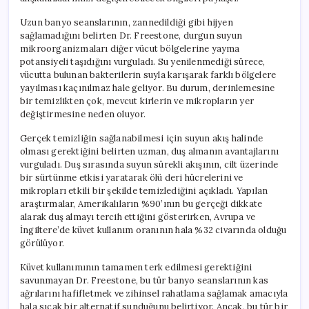
Uzun banyo seanslarının, zannedildiği gibi hijyen
sağlamadığını belirten Dr. Freestone, durgun suyun
mikroorganizmaları diğer vücut bölgelerine yayma
potansiyeli taşıdığını vurguladı. Su yenilenmediği sürece,
vücutta bulunan bakterilerin suyla karışarak farklı bölgelere
yayılması kaçınılmaz hale geliyor. Bu durum, derinlemesine
bir temizlikten çok, mevcut kirlerin ve mikropların yer
değiştirmesine neden oluyor.
Gerçek temizliğin sağlanabilmesi için suyun akış halinde
olması gerektiğini belirten uzman, duş almanın avantajlarını
vurguladı. Duş sırasında suyun sürekli akışının, cilt üzerinde
bir sürtünme etkisi yaratarak ölü deri hücrelerini ve
mikropları etkili bir şekilde temizlediğini açıkladı. Yapılan
araştırmalar, Amerikalıların %90’ının bu gerçeği dikkate
alarak duş almayı tercih ettiğini gösterirken, Avrupa ve
İngiltere’de küvet kullanım oranının hala %32 civarında olduğu
görülüyor.
Küvet kullanımının tamamen terk edilmesi gerektiğini
savunmayan Dr. Freestone, bu tür banyo seanslarının kas
ağrılarını hafifletmek ve zihinsel rahatlama sağlamak amacıyla
hala sıcak bir alternatif sunduğunu belirtiyor. Ancak, bu tür bir