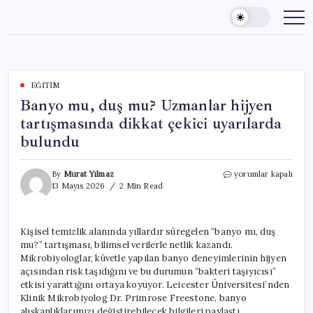
Skip
to
content
EĞITIM
Banyo mu, duş mu? Uzmanlar hijyen
tartışmasında dikkat çekici uyarılarda
bulundu
Banyo
By
Murat Yılmaz
yorumlar kapalı
mu,
13 Mayıs 2026
2 Min Read
duş
mu?
Uzmanlar
Kişisel temizlik alanında yıllardır süregelen “banyo mı, duş
hijyen
mu?” tartışması, bilimsel verilerle netlik kazandı.
tartışmasında
dikkat
Mikrobiyologlar, küvetle yapılan banyo deneyimlerinin hijyen
çekici
açısından risk taşıdığını ve bu durumun “bakteri taşıyıcısı”
uyarılarda
etkisi yarattığını ortaya koyuyor. Leicester Üniversitesi’nden
bulundu
Klinik Mikrobiyolog Dr. Primrose Freestone, banyo
için
alışkanlıklarımızı değiştirebilecek bilgileri paylaştı.