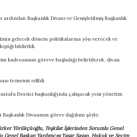
Divanı
üyeleri
belirlendi
ın ardından Başkanlık Divanı ve Genişletilmiş Başkanlık
için
tinin gelecek dönem politikalarına yön verecek ve
tiği bildirildi.
im kadrosunun göreve başladığı belirtilerek, divan
ması temenni edildi.
stafa Destici başkanlığında çalışacak yeni yönetim
Başkanlık Divanının görev dağılımı şöyle:
ürker Yörükçüoğlu, Teşkilat İşlerinden Sorumlu Genel
lu Genel Başkan Yardımcısı Yaşar Sayan, Hukuk ve Seçim