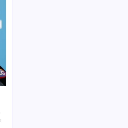
Dolar/TL tarihi zirvesini yeniledi: Dünyada
düşüyor, Türkiye’de rekor kırıyor
Zamsız maaş, satış şüphesi doğurdu
2026 MEB LGS tercih sonuçları açıklandı
mı? MEB LGS tercih sonuçları nereden ve
nasıl öğrenilir?
Bu paralar artık resmen basılmayacak
OpenAI: Hugging Face’e Sızan Modeller
Başka Servislere de Sızdı
UEFA Konferans Ligi’nde Başakşehir’in
zorlu sınavı
‘Kız verme’ meselesi sokak çatışmasına
dönüştü
Cumhurbaşkanı Erdoğan’dan Irak Başbakanı
Ez-Zeydi ile ortak basın toplantısında
ı
önemli açıklamalar