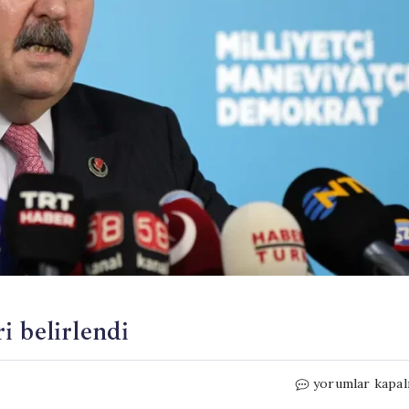
i belirlendi
BBP’de
yorumlar kapal
Başkanlık