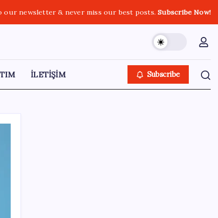
o our newsletter & never miss our best posts.
Subscribe Now!
TIM
İLETİŞİM
Subscribe
SON YAZILAR
ASUS ProArt GeForce RTX 5090 Duyuruldu:
İşte Özellikleri