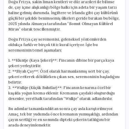
Doğu Frizya, sakin liman kentleri ve düz arazileri ile bilinse
de, çay içme alışkanlığı bölge halkı için adeta bir yaşam tarzı
haline gelmiş durumda. İngiltere ve İrlanda gibi çay kültürünü
güçlü bir şekilde benimsemiş ülkeleri geride bırakan bu bölge,
2025 yılında Almanya tarafından “Somut Olmayan Kültürel
Miras” olarak tescillenmiştir.
Doğu Frizya çay seremonisi, geleneksel yöntemlerden
oldukça farklı ve birçok titiz kural içeriyor. İşte bu
seremoninin temel aşamaları:
1. **Kluntje (Kaya Şekeri)**: Fincanın dibine bir parça kaya
şekeri yerleştirilir.
2. **Siyah Çay**: Özel olarak harmanlanmış sert bir çay,
şekeri eriterek dökülürken çıkan ses, seremoninin başladığını
belirtir.
3. **Wulkje (Küçük Bulutlar)**: Fincanın kenarına özel bir
kaşıkla yoğun krema eklenir. Kremanın çaydaki oluşturduğu
desenler, yerel halk tarafından “Wulkje” olarak adlandırılır.
Bu adımlar tamamlandıktan sonra çay asla karıştırılmıyor.
Amaç, tek bir yudumda önce kremanın yumuşaklığı, ardından
çayın sertliği ve en sonunda dipteki şekerin tatlılığını bir
arada deneyimlemektir.