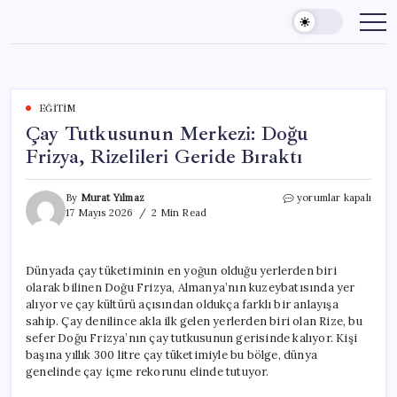
Skip
to
content
EĞITIM
Çay Tutkusunun Merkezi: Doğu
Frizya, Rizelileri Geride Bıraktı
Çay
By
Murat Yılmaz
yorumlar kapalı
Tutkusunun
17 Mayıs 2026
2 Min Read
Merkezi:
Doğu
Frizya,
Dünyada çay tüketiminin en yoğun olduğu yerlerden biri
Rizelileri
olarak bilinen Doğu Frizya, Almanya’nın kuzeybatısında yer
Geride
Bıraktı
alıyor ve çay kültürü açısından oldukça farklı bir anlayışa
için
sahip. Çay denilince akla ilk gelen yerlerden biri olan Rize, bu
sefer Doğu Frizya’nın çay tutkusunun gerisinde kalıyor. Kişi
başına yıllık 300 litre çay tüketimiyle bu bölge, dünya
genelinde çay içme rekorunu elinde tutuyor.