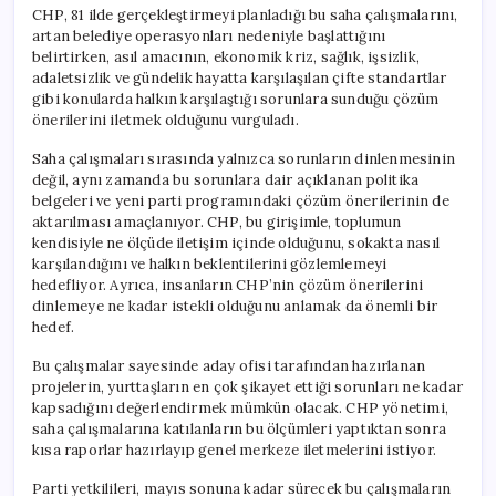
Yaygın?
CHP, 81 ilde gerçekleştirmeyi planladığı bu saha çalışmalarını,
için
artan belediye operasyonları nedeniyle başlattığını
belirtirken, asıl amacının, ekonomik kriz, sağlık, işsizlik,
adaletsizlik ve gündelik hayatta karşılaşılan çifte standartlar
gibi konularda halkın karşılaştığı sorunlara sunduğu çözüm
önerilerini iletmek olduğunu vurguladı.
Saha çalışmaları sırasında yalnızca sorunların dinlenmesinin
değil, aynı zamanda bu sorunlara dair açıklanan politika
belgeleri ve yeni parti programındaki çözüm önerilerinin de
aktarılması amaçlanıyor. CHP, bu girişimle, toplumun
kendisiyle ne ölçüde iletişim içinde olduğunu, sokakta nasıl
karşılandığını ve halkın beklentilerini gözlemlemeyi
hedefliyor. Ayrıca, insanların CHP’nin çözüm önerilerini
dinlemeye ne kadar istekli olduğunu anlamak da önemli bir
hedef.
Bu çalışmalar sayesinde aday ofisi tarafından hazırlanan
projelerin, yurttaşların en çok şikayet ettiği sorunları ne kadar
kapsadığını değerlendirmek mümkün olacak. CHP yönetimi,
saha çalışmalarına katılanların bu ölçümleri yaptıktan sonra
kısa raporlar hazırlayıp genel merkeze iletmelerini istiyor.
Parti yetkilileri, mayıs sonuna kadar sürecek bu çalışmaların