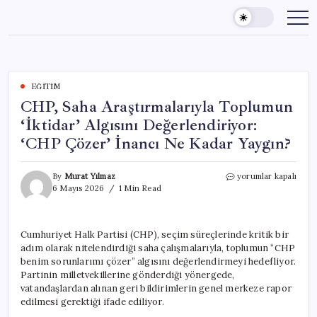
Skip
to
content
EĞITIM
CHP, Saha Araştırmalarıyla Toplumun
‘İktidar’ Algısını Değerlendiriyor:
‘CHP Çözer’ İnancı Ne Kadar Yaygın?
CHP,
By
Murat Yılmaz
yorumlar kapalı
Saha
6 Mayıs 2026
1 Min Read
Araştırmalarıyla
Toplumun
‘İktidar’
Cumhuriyet Halk Partisi (CHP), seçim süreçlerinde kritik bir
Algısını
adım olarak nitelendirdiği saha çalışmalarıyla, toplumun “CHP
Değerlendiriyor:
‘CHP
benim sorunlarımı çözer” algısını değerlendirmeyi hedefliyor.
Çözer’
Partinin milletvekillerine gönderdiği yönergede,
İnancı
vatandaşlardan alınan geri bildirimlerin genel merkeze rapor
Ne
edilmesi gerektiği ifade ediliyor.
Kadar