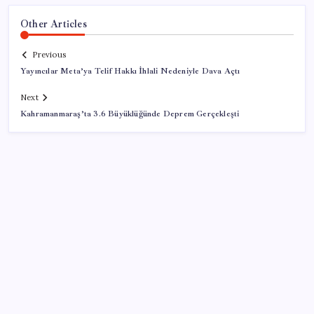
Other Articles
Previous
Yayıncılar Meta’ya Telif Hakkı İhlali Nedeniyle Dava Açtı
Next
Kahramanmaraş’ta 3.6 Büyüklüğünde Deprem Gerçekleşti
SON YAZILAR
Çerçeve yasa kabul edilmişti: Bahçeli ‘evine dönmeli’