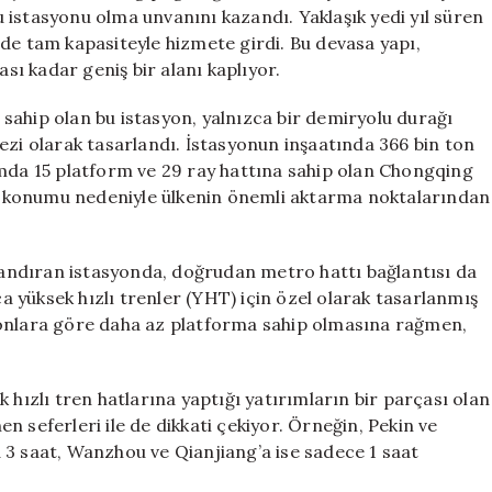
Büyük
 istasyonu olma unvanını kazandı. Yaklaşık yedi yıl süren
Tren
de tam kapasiteyle hizmete girdi. Bu devasa yapı,
İstasyonu
ası kadar geniş bir alanı kaplıyor.
Açıldı
için
sahip olan bu istasyon, yalnızca bir demiryolu durağı
ezi olarak tasarlandı. İstasyonun inşaatında 366 bin ton
amda 15 platform ve 29 ray hattına sahip olan Chongqing
jik konumu nedeniyle ülkenin önemli aktarma noktalarından
i andıran istasyonda, doğrudan metro hattı bağlantısı da
ca yüksek hızlı trenler (YHT) için özel olarak tasarlanmış
yonlara göre daha az platforma sahip olmasına rağmen,
 hızlı tren hatlarına yaptığı yatırımların bir parçası olan
 seferleri ile de dikkati çekiyor. Örneğin, Pekin ve
 3 saat, Wanzhou ve Qianjiang’a ise sadece 1 saat