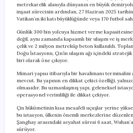
metrekarelik alanıyla dünyanın en büyük demiryolu
inşaat sürecinin ardından, 27 Haziran 2025 tarihin
Vatikan’ın iki katı büyüklüğünde veya 170 futbol sah
Günlük 300 bin yolcuya hizmet verme kapasitesine 
değil, aynı zamanda kapsamlı bir ulaşım ve iş merk
çelik ve 2 milyon metreküp beton kullanıldı. Topl
Doğu İstasyonu, Çin’in ulaşım ağı içindeki strate
biri olarak öne çıkıyor.
Mimari yapısı itibarıyla bir havalimanı terminalin
mevcut. Bu yapının en dikkat çekici özelliği, yalnız
olmasıdır. Bu uzmanlaşmış yapı, geleneksel istas
operasyonel verimliliği ile dikkat çekiyor.
Çin hükümetinin kısa mesafeli uçuşlar yerine yüksek
bu istasyon, ülkenin önemli merkezlerine düzenlenen
Şanghay arasındaki seyahat süresi 6 saat, Wuhan’a
sürüyor.