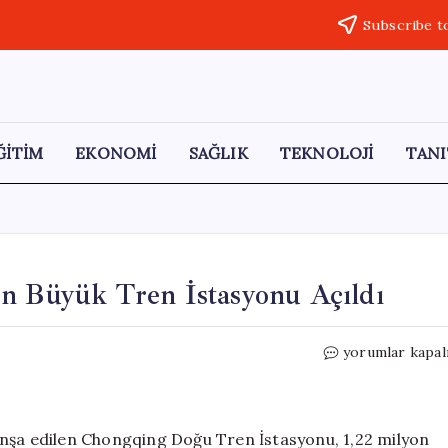
Subscribe t
ĞİTİM
EKONOMİ
SAĞLIK
TEKNOLOJİ
TANI
En Büyük Tren İstasyonu Açıldı
Çin’in
yorumlar kapal
Dev
Projesi:
Dünyanın
En
inşa edilen Chongqing Doğu Tren İstasyonu, 1,22 milyon