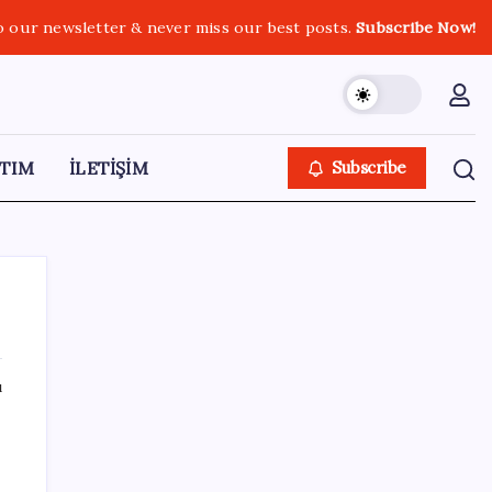
o our newsletter & never miss our best posts.
Subscribe Now!
TIM
İLETİŞİM
Subscribe
ı
SON YAZILAR
Filiz Eryılmaz açıkladı: Altının yükselişi
nerede duracak?