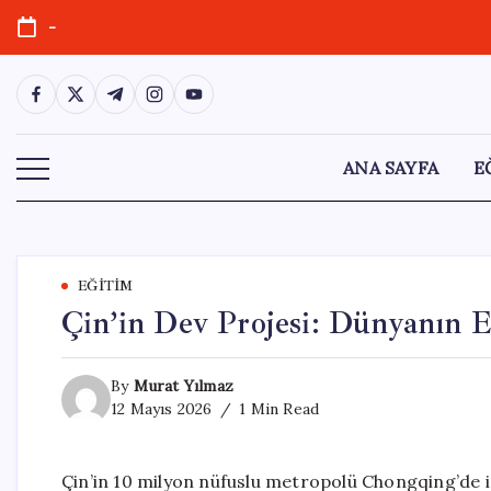
Skip
-
to
content
https://www.facebook.com/
https://twitter.com/
https://t.me/
https://www.instagram.com/
https://youtube.com/
ANA SAYFA
E
EĞITIM
Çin’in Dev Projesi: Dünyanın 
By
Murat Yılmaz
12 Mayıs 2026
1 Min Read
Çin’in 10 milyon nüfuslu metropolü Chongqing’de 