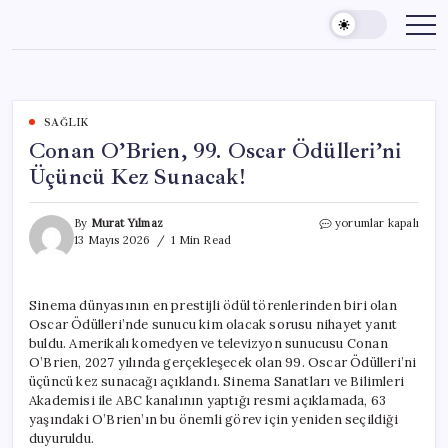
Skip
to
content
SAĞLIK
Conan O’Brien, 99. Oscar Ödülleri’ni
Üçüncü Kez Sunacak!
Conan
By
Murat Yılmaz
yorumlar kapalı
O’Brien,
13 Mayıs 2026
1 Min Read
99.
Oscar
Ödülleri’ni
Sinema dünyasının en prestijli ödül törenlerinden biri olan
Üçüncü
Oscar Ödülleri’nde sunucu kim olacak sorusu nihayet yanıt
Kez
Sunacak!
buldu. Amerikalı komedyen ve televizyon sunucusu Conan
için
O’Brien, 2027 yılında gerçekleşecek olan 99. Oscar Ödülleri’ni
üçüncü kez sunacağı açıklandı. Sinema Sanatları ve Bilimleri
Akademisi ile ABC kanalının yaptığı resmi açıklamada, 63
yaşındaki O’Brien’ın bu önemli görev için yeniden seçildiği
duyuruldu.