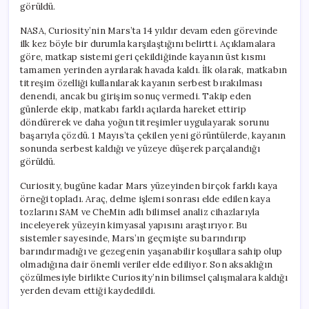
görüldü.
NASA, Curiosity’nin Mars’ta 14 yıldır devam eden görevinde
ilk kez böyle bir durumla karşılaştığını belirtti. Açıklamalara
göre, matkap sistemi geri çekildiğinde kayanın üst kısmı
tamamen yerinden ayrılarak havada kaldı. İlk olarak, matkabın
titreşim özelliği kullanılarak kayanın serbest bırakılması
denendi, ancak bu girişim sonuç vermedi. Takip eden
günlerde ekip, matkabı farklı açılarda hareket ettirip
döndürerek ve daha yoğun titreşimler uygulayarak sorunu
başarıyla çözdü. 1 Mayıs’ta çekilen yeni görüntülerde, kayanın
sonunda serbest kaldığı ve yüzeye düşerek parçalandığı
görüldü.
Curiosity, bugüne kadar Mars yüzeyinden birçok farklı kaya
örneği topladı. Araç, delme işlemi sonrası elde edilen kaya
tozlarını SAM ve CheMin adlı bilimsel analiz cihazlarıyla
inceleyerek yüzeyin kimyasal yapısını araştırıyor. Bu
sistemler sayesinde, Mars’ın geçmişte su barındırıp
barındırmadığı ve gezegenin yaşanabilir koşullara sahip olup
olmadığına dair önemli veriler elde ediliyor. Son aksaklığın
çözülmesiyle birlikte Curiosity’nin bilimsel çalışmalara kaldığı
yerden devam ettiği kaydedildi.