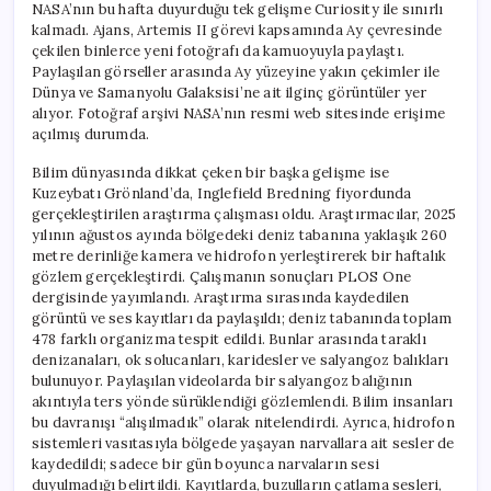
NASA’nın bu hafta duyurduğu tek gelişme Curiosity ile sınırlı
kalmadı. Ajans, Artemis II görevi kapsamında Ay çevresinde
çekilen binlerce yeni fotoğrafı da kamuoyuyla paylaştı.
Paylaşılan görseller arasında Ay yüzeyine yakın çekimler ile
Dünya ve Samanyolu Galaksisi’ne ait ilginç görüntüler yer
alıyor. Fotoğraf arşivi NASA’nın resmi web sitesinde erişime
açılmış durumda.
Bilim dünyasında dikkat çeken bir başka gelişme ise
Kuzeybatı Grönland’da, Inglefield Bredning fiyordunda
gerçekleştirilen araştırma çalışması oldu. Araştırmacılar, 2025
yılının ağustos ayında bölgedeki deniz tabanına yaklaşık 260
metre derinliğe kamera ve hidrofon yerleştirerek bir haftalık
gözlem gerçekleştirdi. Çalışmanın sonuçları PLOS One
dergisinde yayımlandı. Araştırma sırasında kaydedilen
görüntü ve ses kayıtları da paylaşıldı; deniz tabanında toplam
478 farklı organizma tespit edildi. Bunlar arasında taraklı
denizanaları, ok solucanları, karidesler ve salyangoz balıkları
bulunuyor. Paylaşılan videolarda bir salyangoz balığının
akıntıyla ters yönde sürüklendiği gözlemlendi. Bilim insanları
bu davranışı “alışılmadık” olarak nitelendirdi. Ayrıca, hidrofon
sistemleri vasıtasıyla bölgede yaşayan narvallara ait sesler de
kaydedildi; sadece bir gün boyunca narvaların sesi
duyulmadığı belirtildi. Kayıtlarda, buzulların çatlama sesleri,