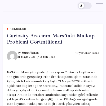
Skip
to
content
TEKNOLOJI
Curiosity Aracının Mars’taki Matkap
Problemi Görüntülendi
Curiosity
By
Murat Yılmaz
yorumlar kapalı
Aracının
21 Mayıs 2026
2 Min Read
Mars’taki
Matkap
Problemi
NASA’nın Mars yüzeyinde görev yapan Curiosity keşif aracı,
Görüntülendi
son günlerde gerçekleştirilen örnek toplama işlemi sırasında
için
ilginç bir teknik sorunla karşılaştı. 21 Mayıs 2026 tarihinde
açıklanan bilgilere göre, Curiosity, “Atacama” adlı bir kayayı
delmeye çalışırken, kayanın bir kısmı matkap sistemine
sıkıştı. Aracın kameraları tarafından kaydedilen görüntülerde,
yaklaşık 45 santimetre genişliğinde ve 13 kilogram ağırlığında
olan kayanın matkap ucuna bağlı olarak yüzeyden kalktığı