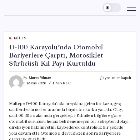
Skip
to
content
EĞITIM
D-100 Karayolu’nda Otomobil
Bariyerlere Çarptı, Motosiklet
Sürücüsü Kıl Payı Kurtuldu
D-
By
Murat Yılmaz
yorumlar kapalı
100
11 Mayıs 2026
1 Min Read
Karayolu’nda
Otomobil
Bariyerlere
Maltepe D-100 Karayolu’nda meydana gelen bir kaza, geç
Çarptı,
saatlerde sürücüler arasında büyük bir korku yarattı. Olay,
Motosiklet
Sürücüsü
saat 00.30 sıralarında gerçekleşti. Edinilen bilgilere göre,
Kıl
otomobil sürücüsü henüz belirlenemeyen bir sebepten dolayı
Payı
direksiyon hakimiyetini kaybederek kontrolsüz bir şekilde
Kurtuldu
yola devam etti. Otomobil, devrildikten sonra bariyerlere
için
çarparak durabildi.