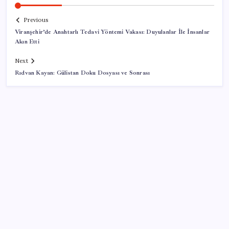
Previous
Viranşehir’de Anahtarlı Tedavi Yöntemi Vakası: Duyulanlar İle İnsanlar
Akın Etti
Next
Rıdvan Kayan: Gülistan Doku Dosyası ve Sonrası
SON YAZILAR
Çerçeve yasa kabul edilmişti: Bahçeli ‘evine dönmeli’
demişti… Yılmaz’dan kritik Demirtaş açıklaması