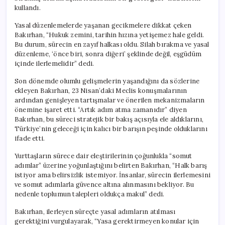
kullandı.
Yasal düzenlemelerde yaşanan gecikmelere dikkat çeken
Bakırhan, “Hukuk zemini, tarihin hızına yetişemez hale geldi.
Bu durum, sürecin en zayıf halkası oldu. Silah bırakma ve yasal
düzenleme, ‘önce biri, sonra diğeri’ şeklinde değil, eşgüdüm
içinde ilerlemelidir” dedi.
Son dönemde olumlu gelişmelerin yaşandığını da sözlerine
ekleyen Bakırhan, 23 Nisan’daki Meclis konuşmalarının
ardından genişleyen tartışmalar ve önerilen mekanizmaların
önemine işaret etti. “Artık adım atma zamanıdır” diyen
Bakırhan, bu süreci stratejik bir bakış açısıyla ele aldıklarını,
Türkiye’nin geleceği için kalıcı bir barışın peşinde olduklarını
ifade etti.
Yurttaşların sürece dair eleştirilerinin çoğunlukla “somut
adımlar” üzerine yoğunlaştığını belirten Bakırhan, “Halk barış
istiyor ama belirsizlik istemiyor. İnsanlar, sürecin ilerlemesini
ve somut adımlarla güvence altına alınmasını bekliyor. Bu
nedenle toplumun talepleri oldukça makul” dedi.
Bakırhan, ilerleyen süreçte yasal adımların atılması
gerektiğini vurgulayarak, “Yasa gerektirmeyen konular için