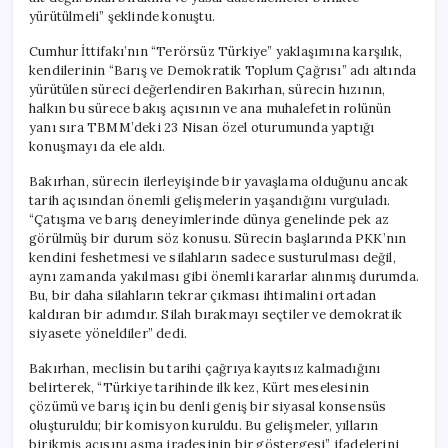
için
yürütülmeli” şeklinde konuştu.
Cumhur İttifakı’nın “Terörsüz Türkiye” yaklaşımına karşılık,
kendilerinin “Barış ve Demokratik Toplum Çağrısı” adı altında
yürütülen süreci değerlendiren Bakırhan, sürecin hızının,
halkın bu sürece bakış açısının ve ana muhalefetin rolünün
yanı sıra TBMM’deki 23 Nisan özel oturumunda yaptığı
konuşmayı da ele aldı.
Bakırhan, sürecin ilerleyişinde bir yavaşlama olduğunu ancak
tarih açısından önemli gelişmelerin yaşandığını vurguladı.
“Çatışma ve barış deneyimlerinde dünya genelinde pek az
görülmüş bir durum söz konusu. Sürecin başlarında PKK’nın
kendini feshetmesi ve silahların sadece susturulması değil,
aynı zamanda yakılması gibi önemli kararlar alınmış durumda.
Bu, bir daha silahların tekrar çıkması ihtimalini ortadan
kaldıran bir adımdır. Silah bırakmayı seçtiler ve demokratik
siyasete yöneldiler” dedi.
Bakırhan, meclisin bu tarihi çağrıya kayıtsız kalmadığını
belirterek, “Türkiye tarihinde ilk kez, Kürt meselesinin
çözümü ve barış için bu denli geniş bir siyasal konsensüs
oluşturuldu; bir komisyon kuruldu. Bu gelişmeler, yılların
birikmiş acısını aşma iradesinin bir göstergesi” ifadelerini