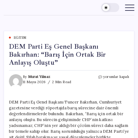
Skip
to
content
EĞITIM
DEM Parti Eş Genel Başkanı
Bakırhan: “Barış İçin Ortak Bir
Anlayış Oluştu”
DEM
By
Murat Yılmaz
yorumlar kapalı
Parti
11 Mayıs 2026
2 Min Read
Eş
Genel
Başkanı
DEM Parti Eş Genel Başkanı Tuncer Bakırhan, Cumhuriyet
Bakırhan:
gazetesine verdiği röportajda barış sürecine dair önemli
“Barış
İçin
değerlendirmelerde bulundu. Bakırhan, “Barış için ortak bir
Ortak
anlayış oluştu. Bu sürecin gelişiminde CHP’nin katkısı
Bir
yadsınamaz; CHP’nin yer aldığı bir çözüm süreci daha sağlam
Anlayış
bir temele sahip olur. Barış sorumluluğu yalnızca DEM Parti’ye
Oluştu”
ait değil. Silah bırakma ve yasal düzenlemeler birlikte