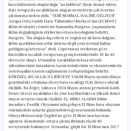
hava kütlesinin oluşturduğu “ısı kubbesi” (heat dome) etkisi,
Batı Avrupa’da sıcaklıkların olağan seviyelerin çok üzerine
çıkmasına neden oldu. “YENİ NORMAL HALİNE GELİYOR”
Avrupa Orta Vadeli Hava Tahminleri Merkezi’nin (ECMWF)
iklim stratejisi yöneticisi Samantha Burgess, yaşananların
iklim değişikliğinin etkilerini ortaya koyduğunu belirtti.
Burgess, “Bu olağan dışı erken ve yoğun sıcak hava dalgası,
iklim aşırılıklarının artık istisna değil yeni normal haline
geldiğini gösteriyor.” dedi. Copernicus verilerine göre
hissedilen sıcaklık Avrupa’nın geniş kesimlerinde 35 ila 40
dereceye ulaştı. Uzmanlar, sıcaklıkların kısa sürede
yükselmesinin insanların, tarım ürünlerinin ve ekosistemlerin
yeni koşullara uyum sağlamasını zorlaştırdığını belirtti.
KÜRESEL SICAKLIK DA ZİRVEYE YAKIN Mayıs ayında dünya
genelindeki ortalama yüzey hava sıcaklığı 15,81 derece olarak
ölçüldü. Bu değer, yalnızca 2024 Mayıs ayının gerisinde kaldı.
Deniz yüzeyi sıcaklıkları da yine kayıtlardaki en yüksek ikinci
mayıs seviyesi olarak ölçüldü. EL NİNO ALARMI Bilim
insanları, Pasifik Okyanusu’nda gelişen El Nino hava olayının
önümüzdeki aylarda güçlenebileceği uyarısında bulundu.
Dünya Meteoroloji Örgütü’ne göre El Nino’nun haziran-
ağustos döneminde ortaya çıkma ihtimali yüzde 80
seviyesinde bulunuyor. Uzmanlar, güçlü bir El Nino’nun 2027