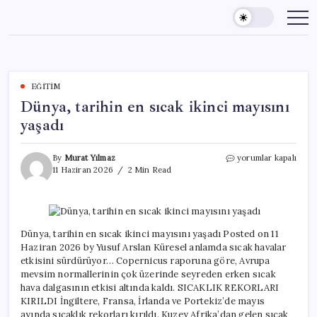
Skip
to
content
EĞITIM
Dünya, tarihin en sıcak ikinci mayısını
yaşadı
Dünya,
By
Murat Yılmaz
yorumlar kapalı
tarihin
11 Haziran 2026
2 Min Read
en
sıcak
ikinci
mayısını
yaşadı
Dünya, tarihin en sıcak ikinci mayısını yaşadı Posted on 11
için
Haziran 2026 by Yusuf Arslan Küresel anlamda sıcak havalar
etkisini sürdürüyor… Copernicus raporuna göre, Avrupa
mevsim normallerinin çok üzerinde seyreden erken sıcak
hava dalgasının etkisi altında kaldı. SICAKLIK REKORLARI
KIRILDI İngiltere, Fransa, İrlanda ve Portekiz’de mayıs
ayında sıcaklık rekorları kırıldı. Kuzey Afrika’dan gelen sıcak