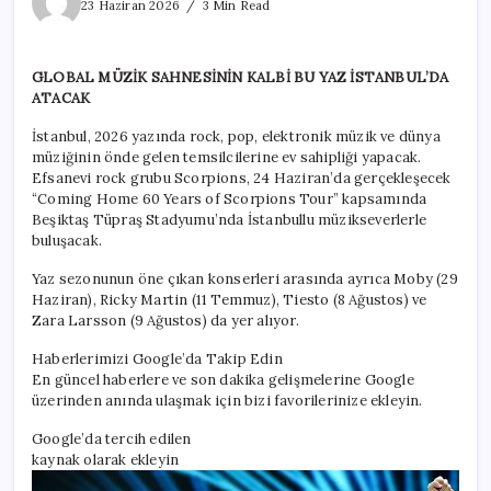
yıldızları
23 Haziran 2026
3 Min Read
İstanbul’da
buluşuyor!
için
GLOBAL MÜZİK SAHNESİNİN KALBİ BU YAZ İSTANBUL’DA
ATACAK
İstanbul, 2026 yazında rock, pop, elektronik müzik ve dünya
müziğinin önde gelen temsilcilerine ev sahipliği yapacak.
Efsanevi rock grubu Scorpions, 24 Haziran’da gerçekleşecek
“Coming Home 60 Years of Scorpions Tour” kapsamında
Beşiktaş Tüpraş Stadyumu’nda İstanbullu müzikseverlerle
buluşacak.
Yaz sezonunun öne çıkan konserleri arasında ayrıca Moby (29
Haziran), Ricky Martin (11 Temmuz), Tiesto (8 Ağustos) ve
Zara Larsson (9 Ağustos) da yer alıyor.
Haberlerimizi Google’da Takip Edin
En güncel haberlere ve son dakika gelişmelerine Google
üzerinden anında ulaşmak için bizi favorilerinize ekleyin.
Google’da tercih edilen
kaynak olarak ekleyin