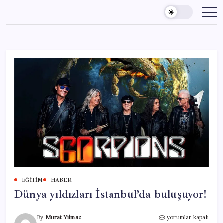
Skip
to
content
EĞITIM
HABER
Dünya yıldızları İstanbul’da buluşuyor!
Dünya
By
Murat Yılmaz
yorumlar kapalı