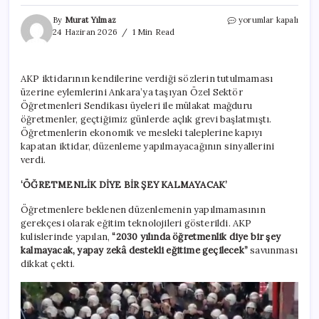
Düzenleme
By
Murat Yılmaz
yorumlar kapalı
bekleyen
24 Haziran 2026
1 Min Read
öğretmenlere
AKP’den
soğuk
AKP iktidarının kendilerine verdiği sözlerin tutulmaması
duş:
üzerine eylemlerini Ankara’ya taşıyan Özel Sektör
‘2030
yılında
Öğretmenleri Sendikası üyeleri ile mülakat mağduru
öğretmenlik
öğretmenler, geçtiğimiz günlerde açlık grevi başlatmıştı.
kalmayacak’
Öğretmenlerin ekonomik ve mesleki taleplerine kapıyı
için
kapatan iktidar, düzenleme yapılmayacağının sinyallerini
verdi.
‘ÖĞRETMENLİK DİYE BİR ŞEY KALMAYACAK’
Öğretmenlere beklenen düzenlemenin yapılmamasının
gerekçesi olarak eğitim teknolojileri gösterildi. AKP
kulislerinde yapılan,
“2030 yılında öğretmenlik diye bir şey
kalmayacak, yapay zekâ destekli eğitime geçilecek”
savunması
dikkat çekti.