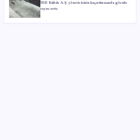
İBB Kültür A.Ş. yöneticisinin kaçırılmasında gözaltı
sayısı arttı
SON YAZILAR
Dolar/TL tarihi zirvesini yeniledi: Dünyada düşüyor,
Türkiye’de rekor kırıyor
Zamsız maaş, satış şüphesi doğurdu
2026 MEB LGS tercih sonuçları açıklandı mı? MEB
LGS tercih sonuçları nereden ve nasıl öğrenilir?