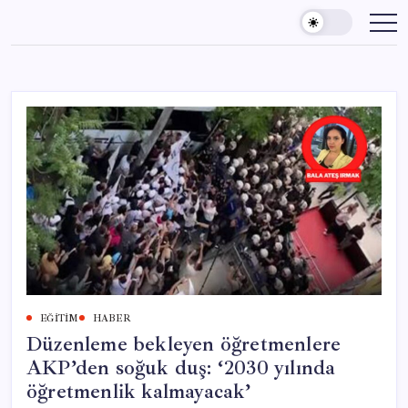
Skip
to
content
EĞITIM
HABER
Düzenleme bekleyen öğretmenlere
AKP’den soğuk duş: ‘2030 yılında
öğretmenlik kalmayacak’