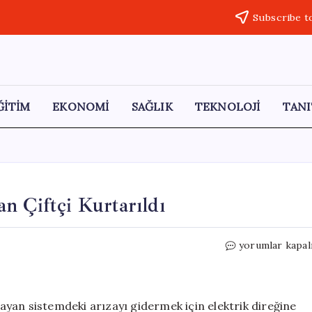
Subscribe t
ĞİTİM
EKONOMİ
SAĞLIK
TEKNOLOJİ
TANI
n Çiftçi Kurtarıldı
Elektrik
yorumlar kapal
Direğinde
Mahsur
Kalan
Çiftçi
ğlayan sistemdeki arızayı gidermek için elektrik direğine