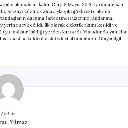
Kurtarıldı
 kapılarak mahsur kaldı. Olay, 8 Mayıs 2026 tarihinde saat
için
tlu, arızayı çözmek amacıyla çıktığı direkte akıma
atandaşların durumu fark etmesi üzerine jandarma,
ay yerine sevk edildi. İlk olarak elektrik akımı kesildi ve
tlu’yu mahsur kaldığı yerden kurtardı. Vücudunda yanıklar
anesi’ne kaldırılarak tedavi altına alındı. Olayla ilgili
Author
at Yılmaz