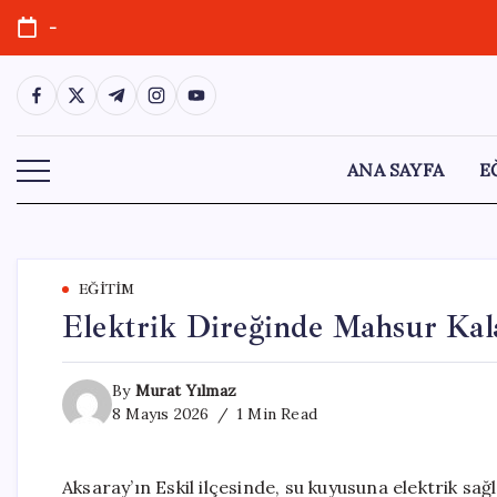
Skip
-
to
content
https://www.facebook.com/
https://twitter.com/
https://t.me/
https://www.instagram.com/
https://youtube.com/
ANA SAYFA
E
EĞITIM
Elektrik Direğinde Mahsur Kala
By
Murat Yılmaz
8 Mayıs 2026
1 Min Read
Aksaray’ın Eskil ilçesinde, su kuyusuna elektrik sa