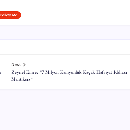
Follow Me
Next
ı
Zeynel Emre: “7 Milyon Kamyonluk Kaçak Hafriyat İddiası
Mantıksız”