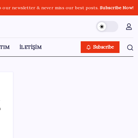
o our newsletter & never miss our best posts.
Subscribe Now!
TIM
İLETİŞİM
Subscribe
ı
SON YAZILAR
Çerçeve yasa kabul edilmişti: Bahçeli ‘evine
dönmeli’ demişti… Yılmaz’dan kritik