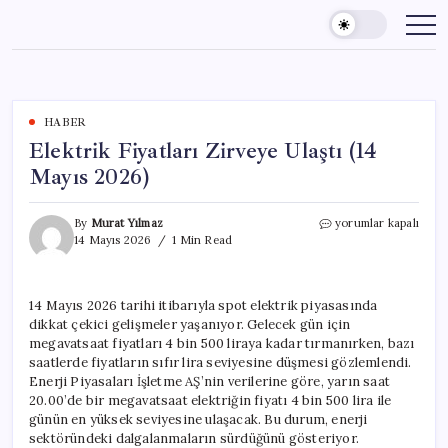
Skip
to
content
HABER
Elektrik Fiyatları Zirveye Ulaştı (14
Mayıs 2026)
Elektrik
By
Murat Yılmaz
yorumlar kapalı
Fiyatları
14 Mayıs 2026
1 Min Read
Zirveye
Ulaştı
(14
14 Mayıs 2026 tarihi itibarıyla spot elektrik piyasasında
Mayıs
dikkat çekici gelişmeler yaşanıyor. Gelecek gün için
2026)
için
megavatsaat fiyatları 4 bin 500 liraya kadar tırmanırken, bazı
saatlerde fiyatların sıfır lira seviyesine düşmesi gözlemlendi.
Enerji Piyasaları İşletme AŞ’nin verilerine göre, yarın saat
20.00’de bir megavatsaat elektriğin fiyatı 4 bin 500 lira ile
günün en yüksek seviyesine ulaşacak. Bu durum, enerji
sektöründeki dalgalanmaların sürdüğünü gösteriyor.