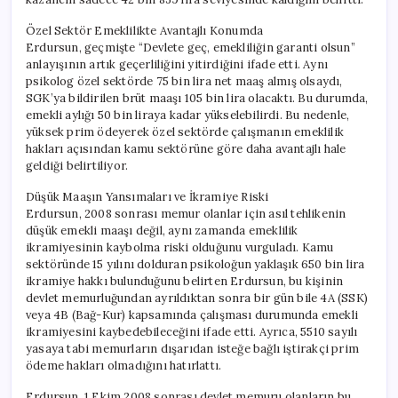
Özel Sektör Emeklilikte Avantajlı Konumda
Erdursun, geçmişte “Devlete geç, emekliliğin garanti olsun”
anlayışının artık geçerliliğini yitirdiğini ifade etti. Aynı
psikolog özel sektörde 75 bin lira net maaş almış olsaydı,
SGK’ya bildirilen brüt maaşı 105 bin lira olacaktı. Bu durumda,
emekli aylığı 50 bin liraya kadar yükselebilirdi. Bu nedenle,
yüksek prim ödeyerek özel sektörde çalışmanın emeklilik
hakları açısından kamu sektörüne göre daha avantajlı hale
geldiği belirtiliyor.
Düşük Maaşın Yansımaları ve İkramiye Riski
Erdursun, 2008 sonrası memur olanlar için asıl tehlikenin
düşük emekli maaşı değil, aynı zamanda emeklilik
ikramiyesinin kaybolma riski olduğunu vurguladı. Kamu
sektöründe 15 yılını dolduran psikoloğun yaklaşık 650 bin lira
ikramiye hakkı bulunduğunu belirten Erdursun, bu kişinin
devlet memurluğundan ayrıldıktan sonra bir gün bile 4A (SSK)
veya 4B (Bağ-Kur) kapsamında çalışması durumunda emekli
ikramiyesini kaybedebileceğini ifade etti. Ayrıca, 5510 sayılı
yasaya tabi memurların dışarıdan isteğe bağlı iştirakçi prim
ödeme hakları olmadığını hatırlattı.
Erdursun, 1 Ekim 2008 sonrası devlet memuru olanların bu