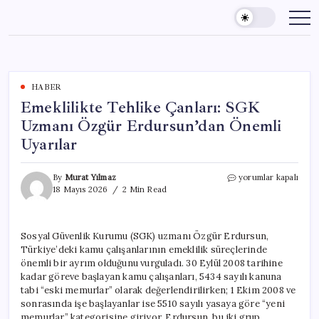
Skip
to
content
HABER
Emeklilikte Tehlike Çanları: SGK
Uzmanı Özgür Erdursun’dan Önemli
Uyarılar
Emeklilikte
By
Murat Yılmaz
yorumlar kapalı
Tehlike
18 Mayıs 2026
2 Min Read
Çanları:
SGK
Uzmanı
Sosyal Güvenlik Kurumu (SGK) uzmanı Özgür Erdursun,
Özgür
Türkiye’deki kamu çalışanlarının emeklilik süreçlerinde
Erdursun’dan
Önemli
önemli bir ayrım olduğunu vurguladı. 30 Eylül 2008 tarihine
Uyarılar
kadar göreve başlayan kamu çalışanları, 5434 sayılı kanuna
için
tabi “eski memurlar” olarak değerlendirilirken; 1 Ekim 2008 ve
sonrasında işe başlayanlar ise 5510 sayılı yasaya göre “yeni
memurlar” kategorisine giriyor. Erdursun, bu iki grup