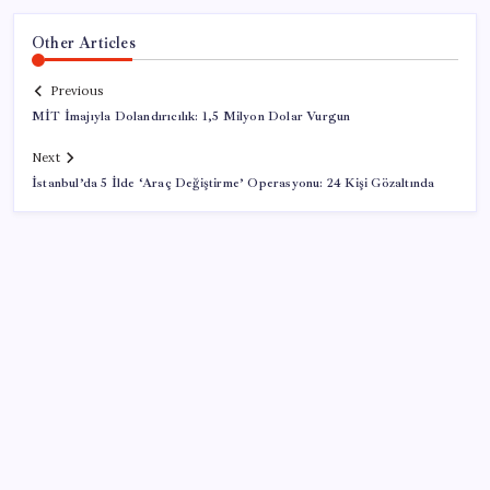
Other Articles
Previous
MİT İmajıyla Dolandırıcılık: 1,5 Milyon Dolar Vurgun
Next
İstanbul’da 5 İlde ‘Araç Değiştirme’ Operasyonu: 24 Kişi Gözaltında
SON YAZILAR
İYİ Parti’den ‘çerçeve yasa’ hamlesi: Komisyon’dan