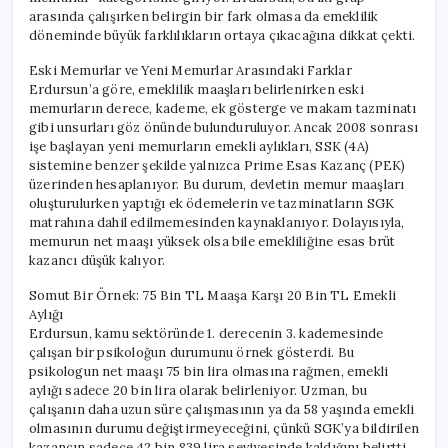
arasında çalışırken belirgin bir fark olmasa da emeklilik
döneminde büyük farklılıkların ortaya çıkacağına dikkat çekti.
Eski Memurlar ve Yeni Memurlar Arasındaki Farklar
Erdursun’a göre, emeklilik maaşları belirlenirken eski
memurların derece, kademe, ek gösterge ve makam tazminatı
gibi unsurları göz önünde bulunduruluyor. Ancak 2008 sonrası
işe başlayan yeni memurların emekli aylıkları, SSK (4A)
sistemine benzer şekilde yalnızca Prime Esas Kazanç (PEK)
üzerinden hesaplanıyor. Bu durum, devletin memur maaşları
oluşturulurken yaptığı ek ödemelerin ve tazminatların SGK
matrahına dahil edilmemesinden kaynaklanıyor. Dolayısıyla,
memurun net maaşı yüksek olsa bile emekliliğine esas brüt
kazancı düşük kalıyor.
Somut Bir Örnek: 75 Bin TL Maaşa Karşı 20 Bin TL Emekli
Aylığı
Erdursun, kamu sektöründe 1. derecenin 3. kademesinde
çalışan bir psikoloğun durumunu örnek gösterdi. Bu
psikologun net maaşı 75 bin lira olmasına rağmen, emekli
aylığı sadece 20 bin lira olarak belirleniyor. Uzman, bu
çalışanın daha uzun süre çalışmasının ya da 58 yaşında emekli
olmasının durumu değiştirmeyeceğini, çünkü SGK’ya bildirilen
kazancın sadece 42 bin 839 lira seviyesinde kaldığını belirtti.