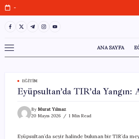
Skip
-
to
content
https://www.facebook.com/
https://twitter.com/
https://t.me/
https://www.instagram.com/
https://youtube.com/
ANA SAYFA
E
EĞITIM
Eyüpsultan’da TIR’da Yangın: 
By
Murat Yılmaz
20 Mayıs 2026
1 Min Read
Eyüpsultan’da seyir halinde bulunan bir TIR’da mey