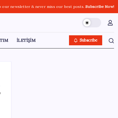
o our newsletter & never miss our best posts.
Subscribe Now!
TIM
İLETİŞİM
Subscribe
ı
SON YAZILAR
Dolar/TL tarihi zirvesini yeniledi: Dünyada
düşüyor, Türkiye’de rekor kırıyor