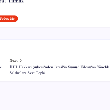
at Yılmaz
Follow Me
Next
k
İHH Hakkari Şubesi’nden İsrail’in Sumud Filosu’na Yönelik
Saldırılara Sert Tepki