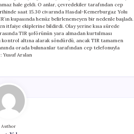
Oldu
amaz hale geldi. O anlar, çevredekiler tarafından cep
için
tarihinde saat 15.30 civarında Hasdal-Kemerburgaz Yolu
’ın kupasında henüz belirlenemeyen bir nedenle başladı.
itfaiye ekiplerine bildirdi. Olay yerine kısa sürede
ın sırasında TIR şoförünün yara almadan kurtulması
gını kontrol altına alarak söndürdü, ancak TIR tamamen
anında orada bulunanlar tarafından cep telefonuyla
: Yusuf Arslan
Author