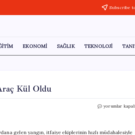
Subscribe t
ĞİTİM
EKONOMİ
SAĞLIK
TEKNOLOJİ
TANI
Araç Kül Oldu
Eyüpsultan’da
yorumlar kapal
TIR’da
Yangın:
Araç
Kül
dana gelen yangın, itfaiye ekiplerinin hızlı müdahalesiyle