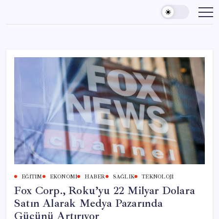
Skip
to
content
EĞITIM
EKONOMI
HABER
SAĞLIK
TEKNOLOJI
Fox Corp., Roku’yu 22 Milyar Dolara
Satın Alarak Medya Pazarında
Gücünü Artırıyor