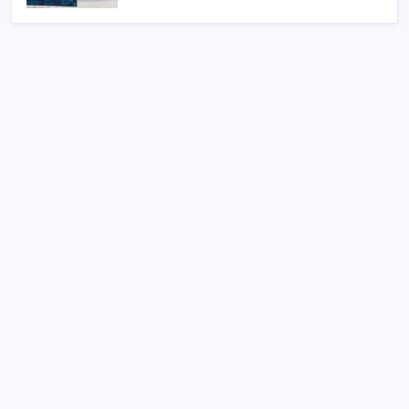
SON YAZILAR
ASUS ProArt GeForce RTX 5090 Duyuruldu: İşte
Özellikleri
Dolar/TL tarihi zirvesini yeniledi: Dünyada düşüyor,
Türkiye’de rekor kırıyor
Zamsız maaş, satış şüphesi doğurdu
2026 MEB LGS tercih sonuçları açıklandı mı? MEB
LGS tercih sonuçları nereden ve nasıl öğrenilir?