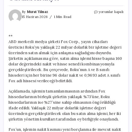
Fox
By
Murat Yılmaz
yorumlar kapalı
Corp.,
15 Haziran 2026
1 Min Read
Roku’yu
22
Milyar
**
Dolara
ABD merkezli medya şirketi Fox Corp., yayın cihazları
Satın
Alarak
üreticisi Roku’yu yaklaşık 22 milyar dolarlık bir işletme değeri
Medya
üzerinden satın almak için anlaşma sağladığını duyurdu.
Pazarında
Şirketin açıklamasına göre, satın alma işlemi hisse başına 160
Gücünü
dolar değerindeki nakit ve hisse senedi kombinasyonuyla
Artırıyor
gerçekleştirilecek. Bu çerçevede, Roku’nun A ve B sınıfı
için
hisseleri için her birine 96 dolar nakit ve 0,9693 adet A sınıfı
Fox adi hissesi verileceği belirtildi.
Açıklamada, işlemin tamamlanmasının ardından Fox
hissedarlarının birleşik şirketin yaklaşık %73’üne, Roku
hissedarlarının ise %27’sine sahip olmasının öngörüldüğü
ifade edildi. Yaklaşık 22 milyar dolarlık işletme değeri
üzerinden gerçekleştirilecek olan bu satın alma işlemi, her iki
şirketin yönetim kurulları tarafından oy birliğiyle onaylandı.
Fox’un, işlemin nakit kısmını yeni borçlanma ile mevcut nakit