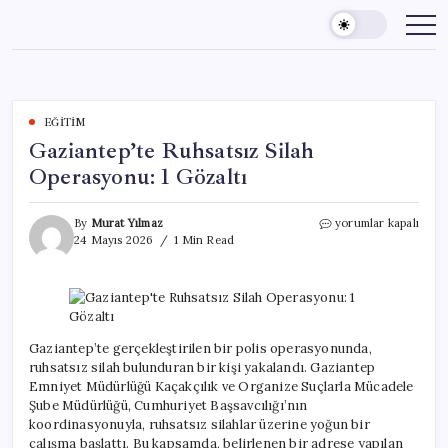
Skip
to
content
EĞITIM
Gaziantep’te Ruhsatsız Silah
Operasyonu: 1 Gözaltı
Gaziantep’te
By
Murat Yılmaz
yorumlar kapalı
Ruhsatsız
24 Mayıs 2026
1 Min Read
Silah
Operasyonu:
1
Gözaltı
için
Gaziantep’te gerçekleştirilen bir polis operasyonunda,
ruhsatsız silah bulunduran bir kişi yakalandı. Gaziantep
Emniyet Müdürlüğü Kaçakçılık ve Organize Suçlarla Mücadele
Şube Müdürlüğü, Cumhuriyet Başsavcılığı’nın
koordinasyonuyla, ruhsatsız silahlar üzerine yoğun bir
çalışma başlattı. Bu kapsamda, belirlenen bir adrese yapılan