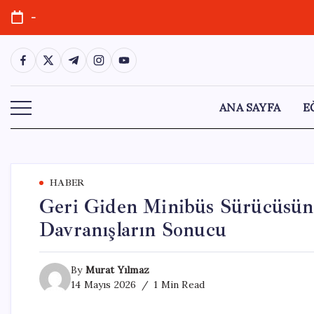
Skip
-
to
content
https://www.facebook.com/
https://twitter.com/
https://t.me/
https://www.instagram.com/
https://youtube.com/
ANA SAYFA
E
HABER
Geri Giden Minibüs Sürücüsüne
Davranışların Sonucu
By
Murat Yılmaz
14 Mayıs 2026
1 Min Read