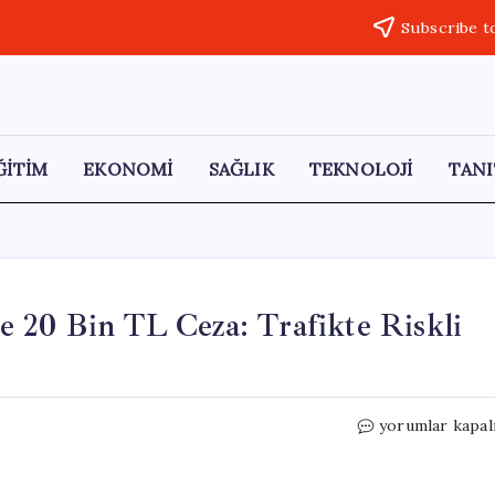
Subscribe t
ĞİTİM
EKONOMİ
SAĞLIK
TEKNOLOJİ
TANI
 20 Bin TL Ceza: Trafikte Riskli
Geri
yorumlar kapal
Giden
Minibüs
Sürücüsüne