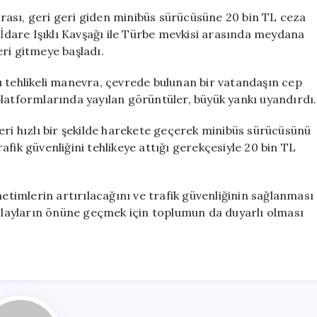
20
evrası, geri geri giden minibüs sürücüsüne 20 bin TL ceza
Bin
 İdare Işıklı Kavşağı ile Türbe mevkisi arasında meydana
TL
ri gitmeye başladı.
Ceza:
Trafikte
u tehlikeli manevra, çevrede bulunan bir vatandaşın cep
Riskli
platformlarında yayılan görüntüler, büyük yankı uyandırdı.
Davranışların
Sonucu
eri hızlı bir şekilde harekete geçerek minibüs sürücüsünü
için
trafik güvenliğini tehlikeye attığı gerekçesiyle 20 bin TL
netimlerin artırılacağını ve trafik güvenliğinin sağlanması
 olayların önüne geçmek için toplumun da duyarlı olması