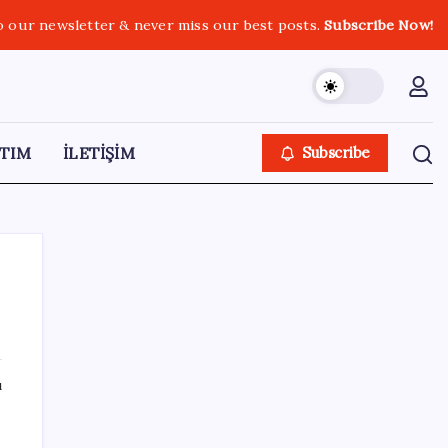
o our newsletter & never miss our best posts.
Subscribe Now!
TIM
İLETİŞİM
Subscribe
SON YAZILAR
ı
Citi, üçüncü çeyrek petrol tahminini
yükseltti