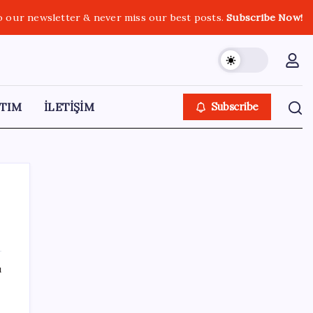
o our newsletter & never miss our best posts.
Subscribe Now!
TIM
İLETİŞİM
Subscribe
SON YAZILAR
ı
ASUS ProArt GeForce RTX 5090 Duyuruldu:
İşte Özellikleri