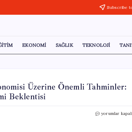
Subscribe t
ĞİTİM
EKONOMİ
SAĞLIK
TEKNOLOJİ
TANI
nomisi Üzerine Önemli Tahminler:
mi Beklentisi
Goldman
yorumlar kapal
Sachs’tan
Türkiye
Ekonomisi