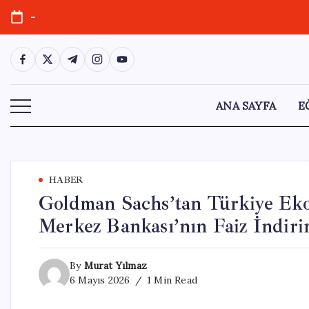
Skip
-
to
content
https://www.facebook.com/
https://twitter.com/
https://t.me/
https://www.instagram.com/
https://youtube.com/
ANA SAYFA
E
HABER
Goldman Sachs’tan Türkiye Eko
Merkez Bankası’nın Faiz İndiri
By
Murat Yılmaz
6 Mayıs 2026
1 Min Read