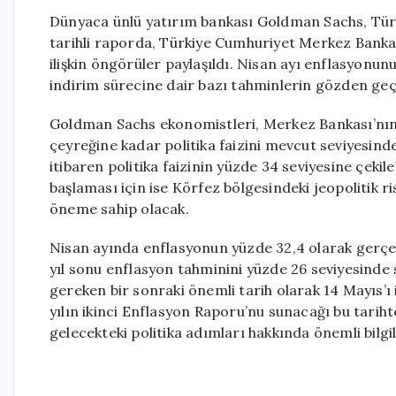
Dünyaca ünlü yatırım bankası Goldman Sachs, Türk
tarihli raporda, Türkiye Cumhuriyet Merkez Bankas
ilişkin öngörüler paylaşıldı. Nisan ayı enflasyonun
indirim sürecine dair bazı tahminlerin gözden geç
Goldman Sachs ekonomistleri, Merkez Bankası’nın 
çeyreğine kadar politika faizini mevcut seviyesind
itibaren politika faizinin yüzde 34 seviyesine çekil
başlaması için ise Körfez bölgesindeki jeopolitik risk
öneme sahip olacak.
Nisan ayında enflasyonun yüzde 32,4 olarak gerçek
yıl sonu enflasyon tahminini yüzde 26 seviyesinde sa
gereken bir sonraki önemli tarih olarak 14 Mayıs’ı
yılın ikinci Enflasyon Raporu’nu sunacağı bu tariht
gelecekteki politika adımları hakkında önemli bilgi