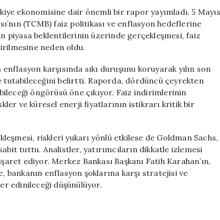
Üzerine
iye ekonomisine dair önemli bir rapor yayımladı. 5 Mayı
Önemli
ı’nın (TCMB) faiz politikası ve enflasyon hedeflerine
Tahminler:
un piyasa beklentilerinin üzerinde gerçekleşmesi, faiz
Merkez
irilmesine neden oldu.
Bankası’nın
Faiz
enflasyon karşısında sıkı duruşunu koruyarak yılın son
İndirimi
e tutabileceğini belirtti. Raporda, dördüncü çeyrekten
Beklentisi
ebileceği öngörüsü öne çıkıyor. Faiz indirimlerinin
için
ler ve küresel enerji fiyatlarının istikrarı kritik bir
leşmesi, riskleri yukarı yönlü etkilese de Goldman Sachs,
bit tuttu. Analistler, yatırımcıların dikkatle izlemesi
 işaret ediyor. Merkez Bankası Başkanı Fatih Karahan’ın,
e, bankanın enflasyon şoklarına karşı stratejisi ve
ler edinileceği düşünülüyor.