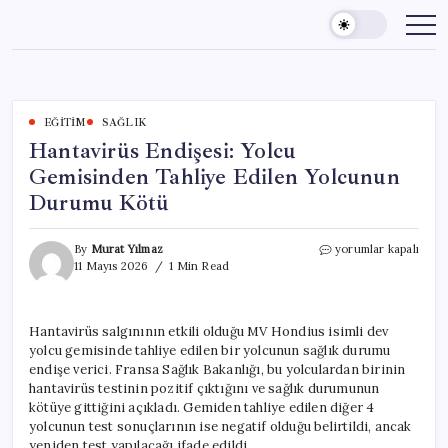
Skip
to
content
EĞITIM
SAĞLIK
Hantavirüs Endişesi: Yolcu
Gemisinden Tahliye Edilen Yolcunun
Durumu Kötü
Hantavirüs
By
Murat Yılmaz
yorumlar kapalı
Endişesi:
11 Mayıs 2026
1 Min Read
Yolcu
Gemisinden
Tahliye
Hantavirüs salgınının etkili olduğu MV Hondius isimli dev
Edilen
yolcu gemisinde tahliye edilen bir yolcunun sağlık durumu
Yolcunun
Durumu
endişe verici. Fransa Sağlık Bakanlığı, bu yolculardan birinin
Kötü
hantavirüs testinin pozitif çıktığını ve sağlık durumunun
için
kötüye gittiğini açıkladı. Gemiden tahliye edilen diğer 4
yolcunun test sonuçlarının ise negatif olduğu belirtildi, ancak
yeniden test yapılacağı ifade edildi.