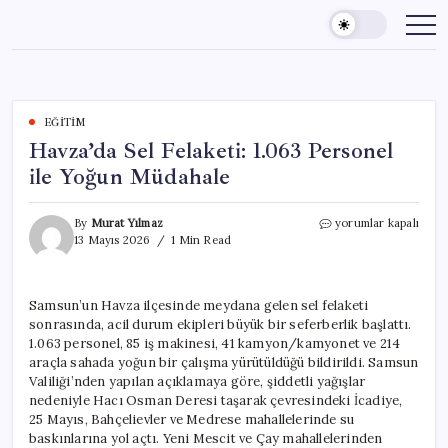
Skip
to
content
EĞITIM
Havza’da Sel Felaketi: 1.063 Personel
ile Yoğun Müdahale
Havza’da
By
Murat Yılmaz
yorumlar kapalı
Sel
13 Mayıs 2026
1 Min Read
Felaketi:
1.063
Personel
Samsun’un Havza ilçesinde meydana gelen sel felaketi
ile
sonrasında, acil durum ekipleri büyük bir seferberlik başlattı.
Yoğun
Müdahale
1.063 personel, 85 iş makinesi, 41 kamyon/kamyonet ve 214
için
araçla sahada yoğun bir çalışma yürütüldüğü bildirildi. Samsun
Valiliği’nden yapılan açıklamaya göre, şiddetli yağışlar
nedeniyle Hacı Osman Deresi taşarak çevresindeki İcadiye,
25 Mayıs, Bahçelievler ve Medrese mahallelerinde su
baskınlarına yol açtı. Yeni Mescit ve Çay mahallelerinden