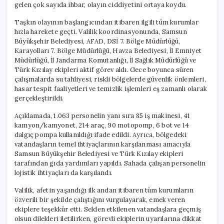
gelen çok sayıda ihbar, olayın ciddiyetini ortaya koydu.
Taşkın olayının başlangıcından itibaren ilgili tüm kurumlar
hızla harekete geçti. Valilik koordinasyonunda, Samsun
Büyükşehir Belediyesi, AFAD, DSİ 7. Bölge Müdürlüğü,
Karayolları 7. Bölge Müdürlüğü, Havza Belediyesi, İl Emniyet
Müdürlüğü, İl Jandarma Komutanlığı, İl Sağlık Müdürlüğü ve
Türk Kızılay ekipleri aktif görev aldı. Gece boyunca süren
çalışmalarda su tahliyesi, riskli bölgelerde güvenlik önlemleri,
hasar tespit faaliyetleri ve temizlik işlemleri eş zamanlı olarak
gerçekleştirildi.
Açıklamada, 1.063 personelin yanı sıra 85 iş makinesi, 41
kamyon/kamyonet, 214 araç, 90 motopomp, 6 bot ve 14
dalgıç pompa kullanıldığı ifade edildi. Ayrıca, bölgedeki
vatandaşların temel ihtiyaçlarının karşılanması amacıyla
Samsun Büyükşehir Belediyesi ve Türk Kızılay ekipleri
tarafından gıda yardımları yapıldı. Sahada çalışan personelin
lojistik ihtiyaçları da karşılandı.
Valilik, afetin yaşandığı ilk andan itibaren tüm kurumların
özverili bir şekilde çalıştığını vurgulayarak, emek veren
ekiplere teşekkür etti. Selden etkilenen vatandaşlara geçmiş
olsun dilekleri iletilirken, görevli ekiplerin uyarılarına dikkat