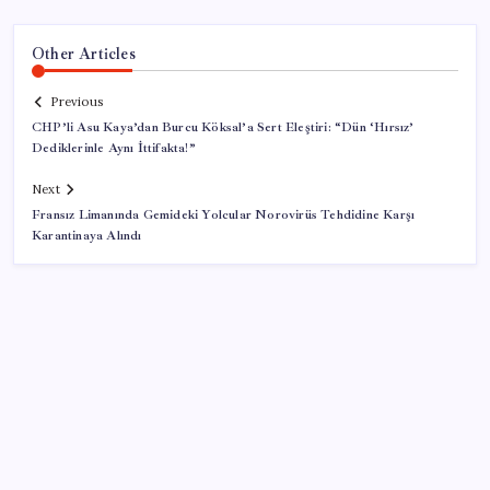
Other Articles
Previous
CHP’li Asu Kaya’dan Burcu Köksal’a Sert Eleştiri: “Dün ‘Hırsız’
Dediklerinle Aynı İttifakta!”
Next
Fransız Limanında Gemideki Yolcular Norovirüs Tehdidine Karşı
Karantinaya Alındı
SON YAZILAR