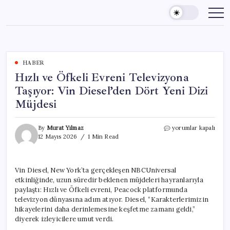
Skip
to
content
HABER
Hızlı ve Öfkeli Evreni Televizyona
Taşıyor: Vin Diesel’den Dört Yeni Dizi
Müjdesi
Hızlı
By
Murat Yılmaz
yorumlar kapalı
ve
12 Mayıs 2026
1 Min Read
Öfkeli
Evreni
Televizyona
Vin Diesel, New York’ta gerçekleşen NBCUniversal
Taşıyor:
etkinliğinde, uzun süredir beklenen müjdeleri hayranlarıyla
Vin
Diesel’den
paylaştı: Hızlı ve Öfkeli evreni, Peacock platformunda
Dört
televizyon dünyasına adım atıyor. Diesel, “Karakterlerimizin
Yeni
hikayelerini daha derinlemesine keşfetme zamanı geldi,”
Dizi
diyerek izleyicilere umut verdi.
Müjdesi