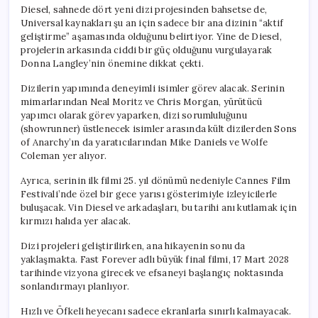
için
Diesel, sahnede dört yeni dizi projesinden bahsetse de,
Universal kaynakları şu an için sadece bir ana dizinin “aktif
geliştirme” aşamasında olduğunu belirtiyor. Yine de Diesel,
projelerin arkasında ciddi bir güç olduğunu vurgulayarak
Donna Langley’nin önemine dikkat çekti.
Dizilerin yapımında deneyimli isimler görev alacak. Serinin
mimarlarından Neal Moritz ve Chris Morgan, yürütücü
yapımcı olarak görev yaparken, dizi sorumluluğunu
(showrunner) üstlenecek isimler arasında kült dizilerden Sons
of Anarchy’ın da yaratıcılarından Mike Daniels ve Wolfe
Coleman yer alıyor.
Ayrıca, serinin ilk filmi 25. yıl dönümü nedeniyle Cannes Film
Festivali’nde özel bir gece yarısı gösterimiyle izleyicilerle
buluşacak. Vin Diesel ve arkadaşları, bu tarihi anı kutlamak için
kırmızı halıda yer alacak.
Dizi projeleri geliştirilirken, ana hikayenin sonu da
yaklaşmakta. Fast Forever adlı büyük final filmi, 17 Mart 2028
tarihinde vizyona girecek ve efsaneyi başlangıç noktasında
sonlandırmayı planlıyor.
Hızlı ve Öfkeli heyecanı sadece ekranlarla sınırlı kalmayacak.