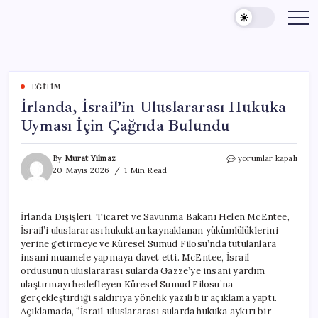
Skip
to
content
EĞITIM
İrlanda, İsrail’in Uluslararası Hukuka
Uyması İçin Çağrıda Bulundu
İrlanda,
By
Murat Yılmaz
yorumlar kapalı
İsrail’in
20 Mayıs 2026
1 Min Read
Uluslararası
Hukuka
Uyması
İrlanda Dışişleri, Ticaret ve Savunma Bakanı Helen McEntee,
İçin
İsrail’i uluslararası hukuktan kaynaklanan yükümlülüklerini
Çağrıda
Bulundu
yerine getirmeye ve Küresel Sumud Filosu’nda tutulanlara
için
insani muamele yapmaya davet etti. McEntee, İsrail
ordusunun uluslararası sularda Gazze’ye insani yardım
ulaştırmayı hedefleyen Küresel Sumud Filosu’na
gerçekleştirdiği saldırıya yönelik yazılı bir açıklama yaptı.
Açıklamada, “İsrail, uluslararası sularda hukuka aykırı bir