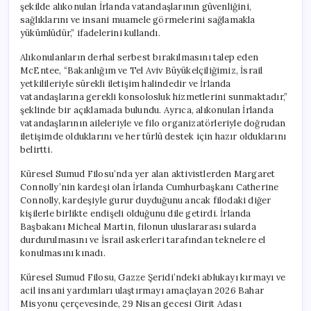
şekilde alıkonulan İrlanda vatandaşlarının güvenliğini,
sağlıklarını ve insani muamele görmelerini sağlamakla
yükümlüdür,” ifadelerini kullandı.
Alıkonulanların derhal serbest bırakılmasını talep eden
McEntee, “Bakanlığım ve Tel Aviv Büyükelçiliğimiz, İsrail
yetkilileriyle sürekli iletişim halindedir ve İrlanda
vatandaşlarına gerekli konsolosluk hizmetlerini sunmaktadır,”
şeklinde bir açıklamada bulundu. Ayrıca, alıkonulan İrlanda
vatandaşlarının aileleriyle ve filo organizatörleriyle doğrudan
iletişimde olduklarını ve her türlü destek için hazır olduklarını
belirtti.
Küresel Sumud Filosu’nda yer alan aktivistlerden Margaret
Connolly’nin kardeşi olan İrlanda Cumhurbaşkanı Catherine
Connolly, kardeşiyle gurur duyduğunu ancak filodaki diğer
kişilerle birlikte endişeli olduğunu dile getirdi. İrlanda
Başbakanı Micheal Martin, filonun uluslararası sularda
durdurulmasını ve İsrail askerleri tarafından teknelere el
konulmasını kınadı.
Küresel Sumud Filosu, Gazze Şeridi’ndeki ablukayı kırmayı ve
acil insani yardımları ulaştırmayı amaçlayan 2026 Bahar
Misyonu çerçevesinde, 29 Nisan gecesi Girit Adası