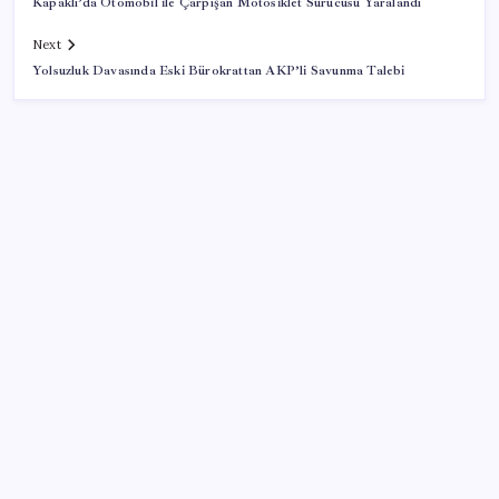
Kapaklı’da Otomobil ile Çarpışan Motosiklet Sürücüsü Yaralandı
Next
Yolsuzluk Davasında Eski Bürokrattan AKP’li Savunma Talebi
SON YAZILAR
Çerçeve yasa kabul edilmişti: Bahçeli ‘evine dönmeli’
demişti… Yılmaz’dan kritik Demirtaş açıklaması
‘Uzay’a ayrılan AR-GE bütçesi 10 yılda 107 kat arttı
Citi, üçüncü çeyrek petrol tahminini yükseltti
İYİ Parti’den ‘çerçeve yasa’ hamlesi: Komisyon’dan