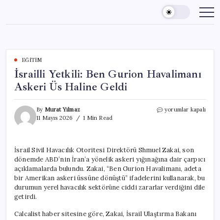
Skip
to
content
EĞITIM
İsrailli Yetkili: Ben Gurion Havalimanı
Askeri Üs Haline Geldi
İsrailli
By
Murat Yılmaz
yorumlar kapalı
Yetkili:
11 Mayıs 2026
1 Min Read
Ben
Gurion
Havalimanı
İsrail Sivil Havacılık Otoritesi Direktörü Shmuel Zakai, son
Askeri
dönemde ABD’nin İran’a yönelik askeri yığınağına dair çarpıcı
Üs
Haline
açıklamalarda bulundu. Zakai, “Ben Gurion Havalimanı, adeta
Geldi
bir Amerikan askeri üssüne dönüştü” ifadelerini kullanarak, bu
için
durumun yerel havacılık sektörüne ciddi zararlar verdiğini dile
getirdi.
Calcalist haber sitesine göre, Zakai, İsrail Ulaştırma Bakanı