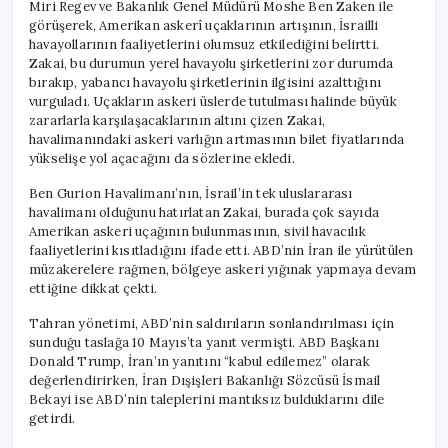
Miri Regev ve Bakanlık Genel Müdürü Moshe Ben Zaken ile
görüşerek, Amerikan askerî uçaklarının artışının, İsrailli
havayollarının faaliyetlerini olumsuz etkilediğini belirtti.
Zakai, bu durumun yerel havayolu şirketlerini zor durumda
bırakıp, yabancı havayolu şirketlerinin ilgisini azalttığını
vurguladı. Uçakların askeri üslerde tutulması halinde büyük
zararlarla karşılaşacaklarının altını çizen Zakai,
havalimanındaki askeri varlığın artmasının bilet fiyatlarında
yükselişe yol açacağını da sözlerine ekledi.
Ben Gurion Havalimanı’nın, İsrail’in tek uluslararası
havalimanı olduğunu hatırlatan Zakai, burada çok sayıda
Amerikan askeri uçağının bulunmasının, sivil havacılık
faaliyetlerini kısıtladığını ifade etti. ABD’nin İran ile yürütülen
müzakerelere rağmen, bölgeye askeri yığınak yapmaya devam
ettiğine dikkat çekti.
Tahran yönetimi, ABD’nin saldırıların sonlandırılması için
sunduğu taslağa 10 Mayıs’ta yanıt vermişti. ABD Başkanı
Donald Trump, İran’ın yanıtını “kabul edilemez” olarak
değerlendirirken, İran Dışişleri Bakanlığı Sözcüsü İsmail
Bekayi ise ABD’nin taleplerini mantıksız bulduklarını dile
getirdi.