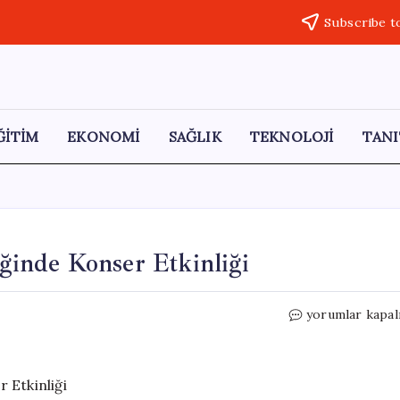
Subscribe t
ĞİTİM
EKONOMİ
SAĞLIK
TEKNOLOJİ
TANI
iğinde Konser Etkinliği
İstanbul’da
yorumlar kapal
Putin’e
Mesaj
Niteliğinde
Konser