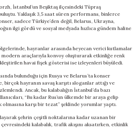
Etkinliği
rzh, İstanbul’un Beşiktaş ilçesindeki Tüpraş
için
uluştu. Yaklaşık 3,5 saat süren performans, binlerce
 Konser, sadece Türkiye’den değil, Belarus, Ukrayna,
yoğun ilgi gördü ve sosyal medyada hızlıca gündem haline
ölgelerinde, hayranlar arasında heyecan verici kutlamalar
, modern araçlarıyla konvoy oluşturarak etkinliğe renk
ştirilen havai fişek gösterisi ise izleyenleri büyüledi.
ında bulunduğu için Rusya ve Belarus’ta konser
e, birçok hayranın savaş karşıtı sloganlar attığı ve
özlemlendi. Ancak, bu kalabalığın İstanbul’da bazı
ullanıcıları, “Bu kadar Rus’un ülkemde bir araya gelip
k olmasına karşı bir tezat” şeklinde yorumlar yaptı.
ayarak şehrin çeşitli noktalarına kadar uzanan bir
evresindeki kalabalık, trafik akışını aksatırken, etkinlik