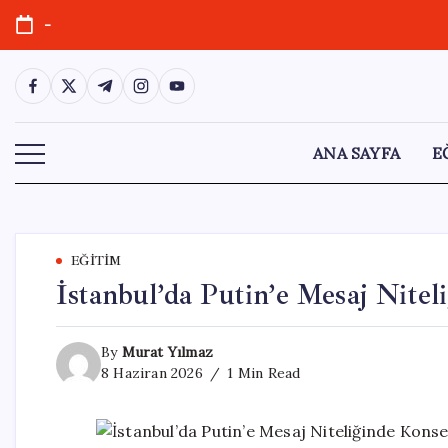
Skip
-
to
content
https://www.facebook.com/
https://twitter.com/
https://t.me/
https://www.instagram.com/
https://youtube.com/
ANA SAYFA
E
EĞITIM
İstanbul’da Putin’e Mesaj Nitel
By
Murat Yılmaz
8 Haziran 2026
1 Min Read