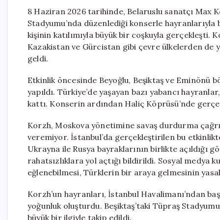
8 Haziran 2026 tarihinde, Belaruslu sanatçı Max Ko
Stadyumu’nda düzenlediği konserle hayranlarıyla b
kişinin katılımıyla büyük bir coşkuyla gerçekleşti.
Kazakistan ve Gürcistan gibi çevre ülkelerden de 
geldi.
Etkinlik öncesinde Beyoğlu, Beşiktaş ve Eminönü b
yapıldı. Türkiye’de yaşayan bazı yabancı hayranlar
kattı. Konserin ardından Haliç Köprüsü’nde gerçekle
Korzh, Moskova yönetimine savaş durdurma çağrıs
veremiyor. İstanbul’da gerçekleştirilen bu etkinlikt
Ukrayna ile Rusya bayraklarının birlikte açıldığı g
rahatsızlıklara yol açtığı bildirildi. Sosyal medya k
eğlenebilmesi, Türklerin bir araya gelmesinin yasa
Korzh’un hayranları, İstanbul Havalimanı’ndan başl
yoğunluk oluşturdu. Beşiktaş’taki Tüpraş Stadyumu ç
büyük bir ilgiyle takip edildi.