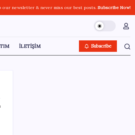
o our newsletter & never miss our best posts.
Subscribe Now!
TIM
İLETİŞİM
Subscribe
ı
SON YAZILAR
Dolar/TL tarihi zirvesini yeniledi: Dünyada
düşüyor, Türkiye’de rekor kırıyor