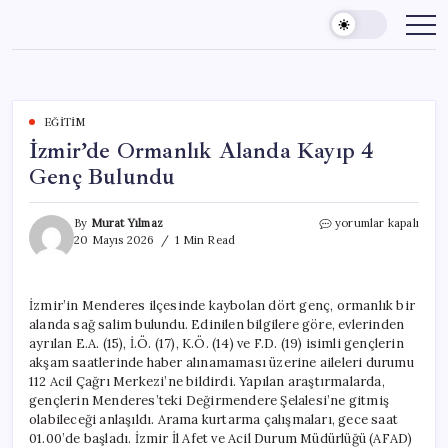
Skip
to
content
EĞITIM
İzmir’de Ormanlık Alanda Kayıp 4
Genç Bulundu
İzmir’de
By
Murat Yılmaz
yorumlar kapalı
Ormanlık
20 Mayıs 2026
1 Min Read
Alanda
Kayıp
4
İzmir’in Menderes ilçesinde kaybolan dört genç, ormanlık bir
Genç
alanda sağ salim bulundu. Edinilen bilgilere göre, evlerinden
Bulundu
için
ayrılan E.A. (15), İ.Ö. (17), K.Ö. (14) ve F.D. (19) isimli gençlerin
akşam saatlerinde haber alınamaması üzerine aileleri durumu
112 Acil Çağrı Merkezi’ne bildirdi. Yapılan araştırmalarda,
gençlerin Menderes’teki Değirmendere Şelalesi’ne gitmiş
olabileceği anlaşıldı. Arama kurtarma çalışmaları, gece saat
01.00’de başladı. İzmir İl Afet ve Acil Durum Müdürlüğü (AFAD)