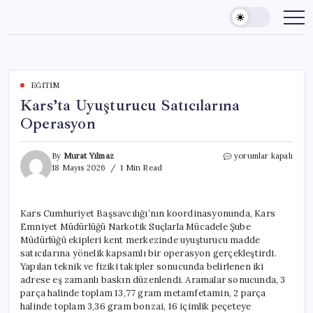
Skip
to
content
EĞITIM
Kars’ta Uyuşturucu Satıcılarına
Operasyon
Kars’ta
By
Murat Yılmaz
yorumlar kapalı
Uyuşturucu
18 Mayıs 2026
1 Min Read
Satıcılarına
Operasyon
için
Kars Cumhuriyet Başsavcılığı’nın koordinasyonunda, Kars
Emniyet Müdürlüğü Narkotik Suçlarla Mücadele Şube
Müdürlüğü ekipleri kent merkezinde uyuşturucu madde
satıcılarına yönelik kapsamlı bir operasyon gerçekleştirdi.
Yapılan teknik ve fiziki takipler sonucunda belirlenen iki
adrese eş zamanlı baskın düzenlendi. Aramalar sonucunda, 3
parça halinde toplam 13,77 gram metamfetamin, 2 parça
halinde toplam 3,36 gram bonzai, 16 içimlik peçeteye