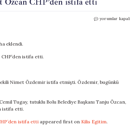
 Özcan CHP’den istifa etti
Keşan
yorumlar kapal
Belediye
Başkanı
Mehmet
Özcan
ha eklendi.
CHP’den
istifa
HP’den istifa etti.
etti
için
vekili Nimet Özdemir istifa etmişti. Özdemir, bugünkü
 Cemil Tugay, tutuklu Bolu Belediye Başkanı Tanju Özcan,
stifa etti.
P’den istifa etti
appeared first on
Kilis Egitim
.