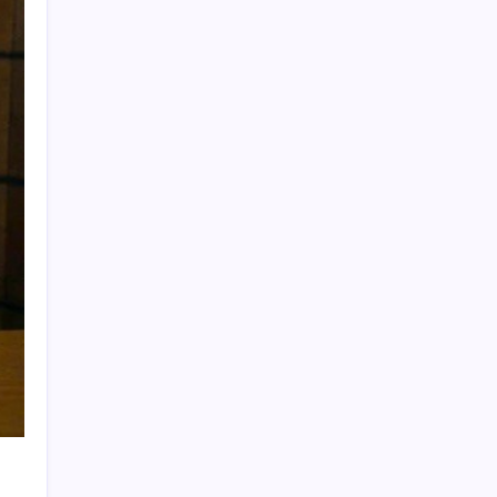
Zamsız maaş, satış şüphesi doğurdu
2026 MEB LGS tercih sonuçları açıklandı
mı? MEB LGS tercih sonuçları nereden ve
nasıl öğrenilir?
Bu paralar artık resmen basılmayacak
OpenAI: Hugging Face’e Sızan Modeller
Başka Servislere de Sızdı
UEFA Konferans Ligi’nde Başakşehir’in
zorlu sınavı
‘Kız verme’ meselesi sokak çatışmasına
dönüştü
Cumhurbaşkanı Erdoğan’dan Irak Başbakanı
Ez-Zeydi ile ortak basın toplantısında
önemli açıklamalar
3,5 milyon TL kazandıran meslek zirvede:
Üniversite diploması istemiyor