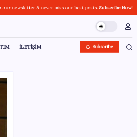
o our newsletter & never miss our best posts.
Subscribe Now!
TIM
İLETİŞİM
Subscribe
SON YAZILAR
Dolar/TL tarihi zirvesini yeniledi: Dünyada
düşüyor, Türkiye’de rekor kırıyor