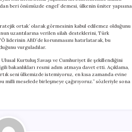
9’dan beri önümüzde engel’ demesi, ülkenin üniter yapısına
tratejik ortak’ olarak görmesinin kabul edilemez olduğunu
n uzantılarına verilen silah desteklerini, Türk
ETÖ liderinin ABD’de korunmasını hatırlatarak, bu
lduğunu vurguladılar.
Ulusal Kurtuluş Savaşı ve Cumhuriyet ile şekillendiğini
gili bakanlıkları resmi adım atmaya davet etti. Açıklama,
Artık seni ülkemizde istemiyoruz, en kısa zamanda evine
 bu milli meselede birleşmeye çağırıyoruz.” sözleriyle sona