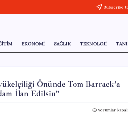
Subscribe t
ĞİTİM
EKONOMİ
SAĞLIK
TEKNOLOJİ
TANI
yükelçiliği Önünde Tom Barrack’a
am İlan Edilsin”
Kızılcagün
yorumlar kapal
Platformu,
ABD
Büyükelçiliği