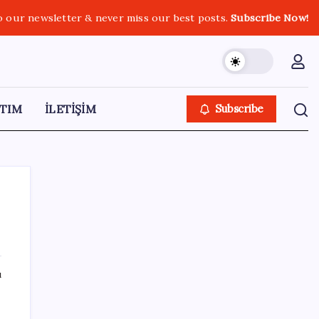
o our newsletter & never miss our best posts.
Subscribe Now!
TIM
İLETİŞİM
Subscribe
SON YAZILAR
ı
Dolar/TL tarihi zirvesini yeniledi: Dünyada
düşüyor, Türkiye’de rekor kırıyor