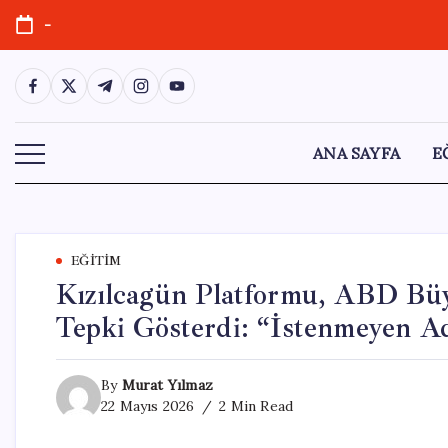
Skip
-
to
content
https://www.facebook.com/
https://twitter.com/
https://t.me/
https://www.instagram.com/
https://youtube.com/
ANA SAYFA
E
EĞITIM
Kızılcagün Platformu, ABD Bü
Tepki Gösterdi: “İstenmeyen Ad
By
Murat Yılmaz
22 Mayıs 2026
2 Min Read