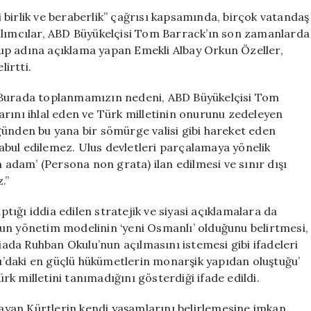
Önünde
birlik ve beraberlik” çağrısı kapsamında, birçok vatandaş
Tom
ılımcılar, ABD Büyükelçisi Tom Barrack’ın son zamanlarda
Barrack’a
 Grup adına açıklama yapan Emekli Albay Orkun Özeller,
Tepki
lirtti.
Gösterdi:
“İstenmeyen
u: “Burada toplanmamızın nedeni, ABD Büyükelçisi Tom
Adam
rını ihlal eden ve Türk milletinin onurunu zedeleyen
İlan
günden bu yana bir sömürge valisi gibi hareket eden
Edilsin”
için
 kabul edilemez. Ulus devletleri parçalamaya yönelik
n adam’ (Persona non grata) ilan edilmesi ve sınır dışı
.”
aptığı iddia edilen stratejik ve siyasi açıklamalara da
uygun yönetim modelinin ‘yeni Osmanlı’ olduğunu belirtmesi,
da Ruhban Okulu’nun açılmasını istemesi gibi ifadeleri
oğu’daki en güçlü hükümetlerin monarşik yapıdan oluştuğu’
k milletini tanımadığını gösterdiği ifade edildi.
aşayan Kürtlerin kendi yaşamlarını belirlemesine imkan