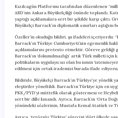
Kızılcagün Platformu tarafından düzenlenen “milli 
ABD’nin Ankara Büyükelçiliği önünde toplandı. Kat
yaptığı açıklamalara sert bir şekilde karşı çıktı.
Büyükelçi Barrack’ın diplomatik sınırları aştığını be
Özeller’in okuduğu bildiri, şu ifadeleri içeriyord
Barrack’ın Türkiye Cumhuriyeti’nin egemenlik hakla
açıklamalarını protesto etmektir. Göreve geldiği 
Barrack’ın ‘dokunulmazlığı’ artık Türk milleti için
politikaların uygulayıcısı olan bu ismin ‘istenmeye
edilmesi için ortak irademizi burada ifade ediyoruz
Bildiride, Büyükelçi Barrack’ın Türkiye’ye yönelik y
eleştiriler yöneltildi. Barrack’ın Türkiye için en 
PKK/PYD’yi müttefik olarak göstermesi ve Heybelia
sert bir dille kınandı. Ayrıca, Barrack’ın ‘Orta D
yönündeki sözlerinin, Mustafa Kemal Atatürk ve Tür
Ayrıca, ‘terörsüz Türkiye’ sürecini ‘dört ülkede y