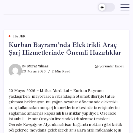
Skip
to
content
HABER
Kurban Bayramı’nda Elektrikli Araç
Şarj Hizmetlerinde Önemli Hazırlıklar
Kurban
By
Murat Yılmaz
yorumlar kapalı
Bayramı’nda
20 Mayıs 2026
2 Min Read
Elektrikli
Araç
Şarj
20 Mayıs 2026 – Mithat Yurdakul – Kurban Bayramı
Hizmetlerinde
yaklaşırken, milyonlarca vatandaşın otomobilleriyle tatile
Önemli
Hazırlıklar
çıkması bekleniyor. Bu yoğun seyahat döneminde elektrikli
için
araç kullanıcılarının şarj hizmetlerine kesintisiz erişimlerini
sağlamak amacıyla kapsamlı hazırlıklar yapılıyor. Özellikle
İstanbul – İzmir Otoyolu üzerindeki dinlenme tesisleri,
Gerede Kavşağı ve Afyonkarahisar bağlantı noktası gibi kritik
bölgelerde meydana gelebilecek arızalara hızlı müdahale için