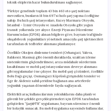
teknik ekiplerin hazır bulundurulması sağlanıyor.
Türkiye genelinde toplam 43 bin 463 oto şarj noktası
mevcutken, bunların 18 bin 697’si hızlı şarj yapma özelliğine
sahip. Bu hızlı şarj istasyonları, Kuzey Marmara Otoyolu,
İstanbul – İzmir Otoyolu ve Anadolu Otoyolu gibi yoğun
transit yollarında yer alıyor. Enerji Piyasası Düzenleme
Kurumu’ndan (EPDK) alınan bilgilere göre, bayram trafiğinde
oluşabilecek yoğunlukları yönetmek amacıyla şarj işletmecileri
tarafından ek tedbirler alınması planlanıyor.
Özellikle Oksijen dinlenme tesisleri (Orhangazi, Yalova,
Balıkesir, Manisa) gibi önemli duraklarda, uzaktan izleme
sistemlerinin güçlendirilmesi, arıza müdahale sürelerinin
kısaltılması ve mobil şarj istasyonlarının devreye alınması
gibi uygulamalar öne çıkıyor. Bu mobil şarj çözümleri, özellikle
Bolu Dağı geçişi, Osmangazi Köprüsü girişindeki tesisler ve
Ege ile Akdeniz sahil şeridine bağlanan ana arterlerde
yoğunluk yaşanan dönemlerde fayda sağlayacak.
Elektrikli araç kullanıcılarının yolculuklarını daha planlı ve
güvenli bir şekilde gerçekleştirmeleri için EPDK tarafından
geliştirilen “Şarj@TR” uygulaması, bayram süresince önemli
bir kolaylık sunacak. Bu mobil uygulama sayesinde kullanıcılar,