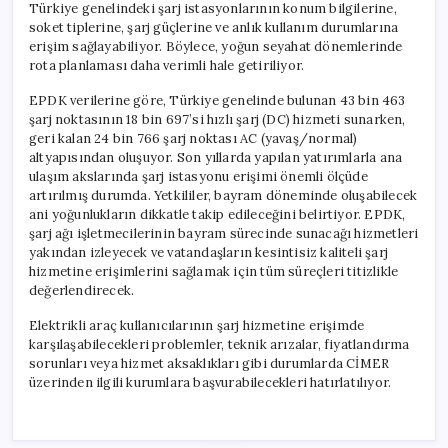
Türkiye genelindeki şarj istasyonlarının konum bilgilerine,
soket tiplerine, şarj güçlerine ve anlık kullanım durumlarına
erişim sağlayabiliyor. Böylece, yoğun seyahat dönemlerinde
rota planlaması daha verimli hale getiriliyor.
EPDK verilerine göre, Türkiye genelinde bulunan 43 bin 463
şarj noktasının 18 bin 697’si hızlı şarj (DC) hizmeti sunarken,
geri kalan 24 bin 766 şarj noktası AC (yavaş/normal)
altyapısından oluşuyor. Son yıllarda yapılan yatırımlarla ana
ulaşım akslarında şarj istasyonu erişimi önemli ölçüde
artırılmış durumda. Yetkililer, bayram döneminde oluşabilecek
ani yoğunlukların dikkatle takip edileceğini belirtiyor. EPDK,
şarj ağı işletmecilerinin bayram sürecinde sunacağı hizmetleri
yakından izleyecek ve vatandaşların kesintisiz kaliteli şarj
hizmetine erişimlerini sağlamak için tüm süreçleri titizlikle
değerlendirecek.
Elektrikli araç kullanıcılarının şarj hizmetine erişimde
karşılaşabilecekleri problemler, teknik arızalar, fiyatlandırma
sorunları veya hizmet aksaklıkları gibi durumlarda CİMER
üzerinden ilgili kurumlara başvurabilecekleri hatırlatılıyor.