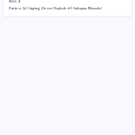
Next
Putin ve Şi Cinping Zirvesi Başladı: 40 Anlaşma Masada!
SON YAZILAR
Citi, üçüncü çeyrek petrol tahminini yükseltti
İYİ Parti’den ‘çerçeve yasa’ hamlesi: Komisyon’dan
canlı yayın açtı
Bakan Kurum: Bu işler ahbap çavuş ilişkisiyle
yürümez
Tarihi borsa çöküşü: ‘Kaybedenler Kulübü’ siyasi parti