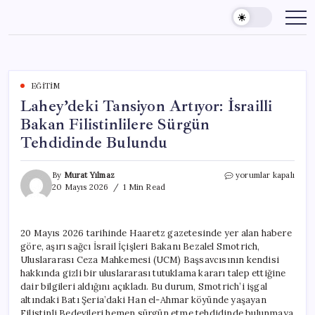
Skip
to
content
EĞITIM
Lahey’deki Tansiyon Artıyor: İsrailli
Bakan Filistinlilere Sürgün
Tehdidinde Bulundu
Lahey’deki
By
Murat Yılmaz
yorumlar kapalı
Tansiyon
20 Mayıs 2026
1 Min Read
Artıyor:
İsrailli
Bakan
20 Mayıs 2026 tarihinde Haaretz gazetesinde yer alan habere
Filistinlilere
göre, aşırı sağcı İsrail İçişleri Bakanı Bezalel Smotrich,
Sürgün
Tehdidinde
Uluslararası Ceza Mahkemesi (UCM) Başsavcısının kendisi
Bulundu
hakkında gizli bir uluslararası tutuklama kararı talep ettiğine
için
dair bilgileri aldığını açıkladı. Bu durum, Smotrich’i işgal
altındaki Batı Şeria’daki Han el-Ahmar köyünde yaşayan
Filistinli Bedevileri hemen sürgün etme tehdidinde bulunmaya