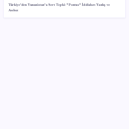
Türkiye’den Yunanistan’a Sert Tepki: “Pontus” İddiaları Yanlış ve
Asılsız
SON YAZILAR
Dolar/TL tarihi zirvesini yeniledi: Dünyada düşüyor,
Türkiye’de rekor kırıyor
Zamsız maaş, satış şüphesi doğurdu
2026 MEB LGS tercih sonuçları açıklandı mı? MEB
LGS tercih sonuçları nereden ve nasıl öğrenilir?
Bu paralar artık resmen basılmayacak