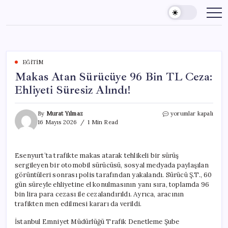
Skip
to
content
EĞITIM
Makas Atan Sürücüye 96 Bin TL Ceza:
Ehliyeti Süresiz Alındı!
Makas
By
Murat Yılmaz
yorumlar kapalı
Atan
16 Mayıs 2026
1 Min Read
Sürücüye
96
Bin
Esenyurt’ta trafikte makas atarak tehlikeli bir sürüş
TL
sergileyen bir otomobil sürücüsü, sosyal medyada paylaşılan
Ceza:
Ehliyeti
görüntüleri sonrası polis tarafından yakalandı. Sürücü Ş.T., 60
Süresiz
gün süreyle ehliyetine el konulmasının yanı sıra, toplamda 96
Alındı!
bin lira para cezası ile cezalandırıldı. Ayrıca, aracının
için
trafikten men edilmesi kararı da verildi.
İstanbul Emniyet Müdürlüğü Trafik Denetleme Şube