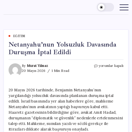
Skip
to
content
EĞITIM
Netanyahu’nun Yolsuzluk Davasında
Duruşma İptal Edildi
Netanyahu’nun
By
Murat Yılmaz
yorumlar kapalı
Yolsuzluk
20 Mayıs 2026
1 Min Read
Davasında
Duruşma
İptal
20 Mayıs 2026 tarihinde, Benjamin Netanyahu’nun
Edildi
yargılandığı yolsuzluk davasında planlanan duruşma iptal
için
edildi. İsrail basınında yer alan haberlere göre, mahkeme
Netanyahu’nun avukatının yaptığı başvuruyu kabul etti.
Haaretz gazetesinin bildirdiğine göre, avukat Amit Hadad,
duruşmanın “diplomatik ve güvenlik” nedenlerle ertelenmesini
talep etti. Mahkeme, sunulan yazılı ve sözlü gerekçe ile
itirazları dikkate alarak başvuruyu onayladı.