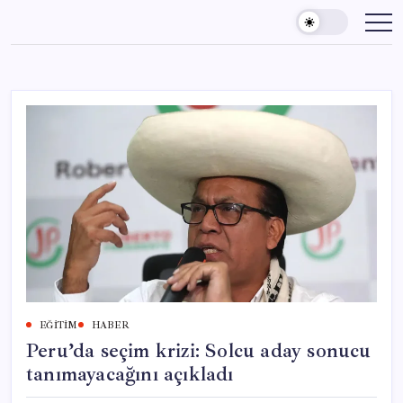
Skip
to
content
EĞITIM
HABER
Peru’da seçim krizi: Solcu aday sonucu
tanımayacağını açıkladı