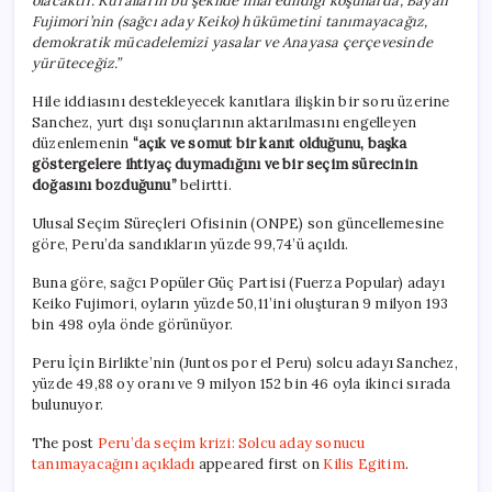
olacaktır. Kuralların bu şekilde ihlal edildiği koşullarda, Bayan
Fujimori’nin (sağcı aday Keiko) hükümetini tanımayacağız,
demokratik mücadelemizi yasalar ve Anayasa çerçevesinde
yürüteceğiz.”
Hile iddiasını destekleyecek kanıtlara ilişkin bir soru üzerine
Sanchez, yurt dışı sonuçlarının aktarılmasını engelleyen
düzenlemenin
“açık ve somut bir kanıt olduğunu, başka
göstergelere ihtiyaç duymadığını ve bir seçim sürecinin
doğasını bozduğunu”
belirtti.
Ulusal Seçim Süreçleri Ofisinin (ONPE) son güncellemesine
göre, Peru’da sandıkların yüzde 99,74’ü açıldı.
Buna göre, sağcı Popüler Güç Partisi (Fuerza Popular) adayı
Keiko Fujimori, oyların yüzde 50,11’ini oluşturan 9 milyon 193
bin 498 oyla önde görünüyor.
Peru İçin Birlikte’nin (Juntos por el Peru) solcu adayı Sanchez,
yüzde 49,88 oy oranı ve 9 milyon 152 bin 46 oyla ikinci sırada
bulunuyor.
The post
Peru’da seçim krizi: Solcu aday sonucu
tanımayacağını açıkladı
appeared first on
Kilis Egitim
.