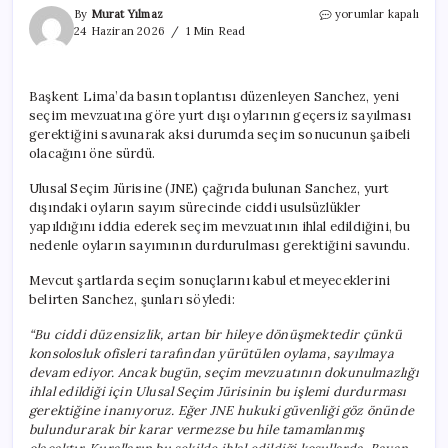
Peru’da
By
Murat Yılmaz
yorumlar kapalı
seçim
24 Haziran 2026
1 Min Read
krizi:
Solcu
aday
Başkent Lima’da basın toplantısı düzenleyen Sanchez, yeni
sonucu
seçim mevzuatına göre yurt dışı oylarının geçersiz sayılması
tanımayacağını
açıkladı
gerektiğini savunarak aksi durumda seçim sonucunun şaibeli
için
olacağını öne sürdü.
Ulusal Seçim Jürisine (JNE) çağrıda bulunan Sanchez, yurt
dışındaki oyların sayım sürecinde ciddi usulsüzlükler
yapıldığını iddia ederek seçim mevzuatının ihlal edildiğini, bu
nedenle oyların sayımının durdurulması gerektiğini savundu.
Mevcut şartlarda seçim sonuçlarını kabul etmeyeceklerini
belirten Sanchez, şunları söyledi:
“Bu ciddi düzensizlik, artan bir hileye dönüşmektedir çünkü
konsolosluk ofisleri tarafından yürütülen oylama, sayılmaya
devam ediyor. Ancak bugün, seçim mevzuatının dokunulmazlığı
ihlal edildiği için Ulusal Seçim Jürisinin bu işlemi durdurması
gerektiğine inanıyoruz. Eğer JNE hukuki güvenliği göz önünde
bulundurarak bir karar vermezse bu hile tamamlanmış