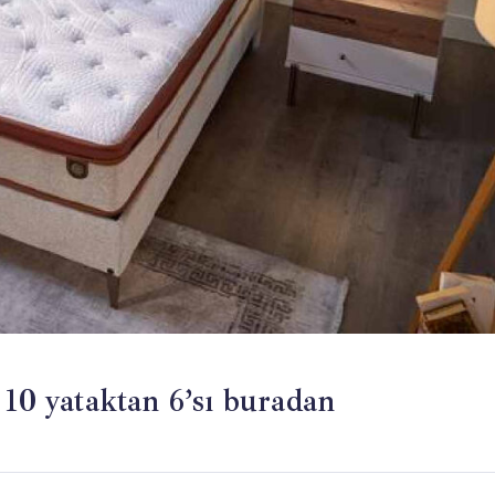
 10 yataktan 6’sı buradan