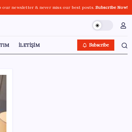
o our newsletter & never miss our best posts.
Subscribe Now!
TIM
İLETİŞİM
Subscribe
SON YAZILAR
Citi, üçüncü çeyrek petrol tahminini
yükseltti