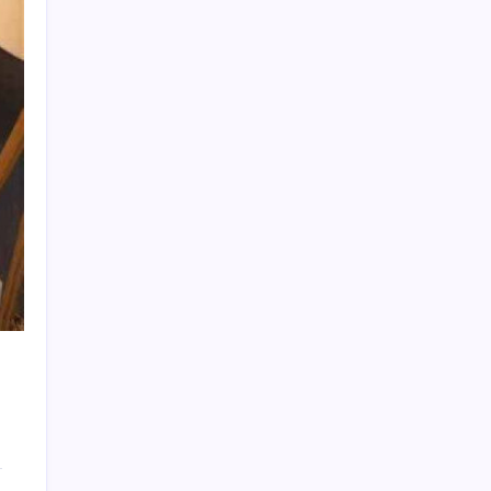
İYİ Parti’den ‘çerçeve yasa’ hamlesi:
Komisyon’dan canlı yayın açtı
Bakan Kurum: Bu işler ahbap çavuş ilişkisiyle
yürümez
Tarihi borsa çöküşü: ‘Kaybedenler Kulübü’
siyasi parti kuruyor!
Eğitim-İş Genel Başkanı Özbay’dan LGS
değerlendirmesi: ‘Eğitim planlaması siyasi
ve ideolojik tercihlerle yapılıyor’
UBS Baş Yatırım Sorumlusu’ndan altın
tahmini: Fiyatlardaki düşüşler alım fırsatı
yaratıyor
AB’den Ar-Ge’ye 130 milyar euroluk kaynak
Otel doluluk oranlarında beş yılın düşük
Haziran ayı
Togg Servis Noktası Sayısını Türkiye
Genelinde 58’e Çıkardı