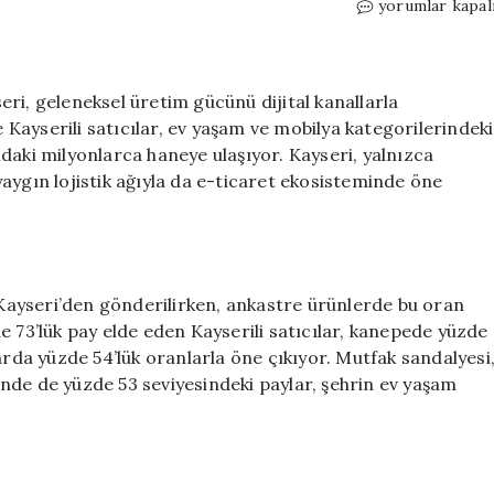
Satışlarda
yorumlar kapal
Kayseri
damgası!
Her
10
ri, geleneksel üretim gücünü dijital kanallarla
yataktan
Kayserili satıcılar, ev yaşam ve mobilya kategorilerindeki
6’sı
daki milyonlarca haneye ulaşıyor. Kayseri, yalnızca
buradan
e yaygın lojistik ağıyla da e-ticaret ekosisteminde öne
gönderiliyor
için
i Kayseri’den gönderilirken, ankastre ürünlerde bu oran
e 73’lük pay elde eden Kayserili satıcılar, kanepede yüzde
arda yüzde 54’lük oranlarla öne çıkıyor. Mutfak sandalyesi
nde de yüzde 53 seviyesindeki paylar, şehrin ev yaşam