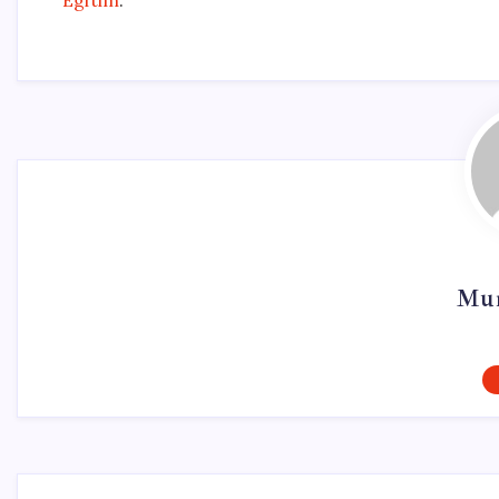
Egitim
.
Mur