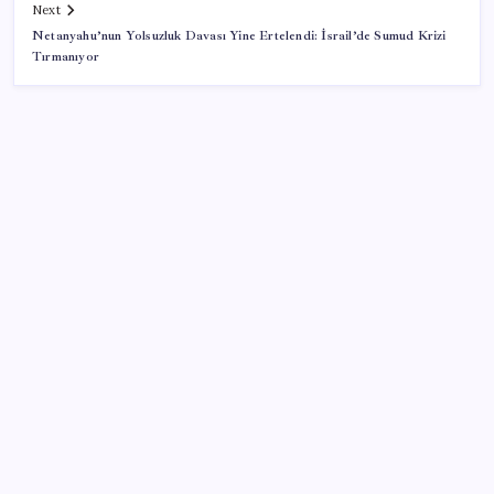
Next
Netanyahu’nun Yolsuzluk Davası Yine Ertelendi: İsrail’de Sumud Krizi
Tırmanıyor
SON YAZILAR
Çerçeve yasa kabul edilmişti: Bahçeli ‘evine dönmeli’
demişti… Yılmaz’dan kritik Demirtaş açıklaması
‘Uzay’a ayrılan AR-GE bütçesi 10 yılda 107 kat arttı
Citi, üçüncü çeyrek petrol tahminini yükseltti
İYİ Parti’den ‘çerçeve yasa’ hamlesi: Komisyon’dan