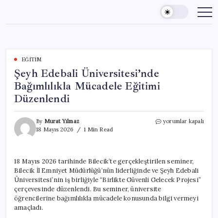
Skip
to
content
EĞITIM
Şeyh Edebali Üniversitesi’nde
Bağımlılıkla Mücadele Eğitimi
Düzenlendi
Şeyh
By
Murat Yılmaz
yorumlar kapalı
Edebali
18 Mayıs 2026
1 Min Read
Üniversitesi’nde
Bağımlılıkla
Mücadele
18 Mayıs 2026 tarihinde Bilecik’te gerçekleştirilen seminer,
Eğitimi
Bilecik İl Emniyet Müdürlüğü’nün liderliğinde ve Şeyh Edebali
Düzenlendi
için
Üniversitesi’nin iş birliğiyle “Birlikte Güvenli Gelecek Projesi”
çerçevesinde düzenlendi. Bu seminer, üniversite
öğrencilerine bağımlılıkla mücadele konusunda bilgi vermeyi
amaçladı.