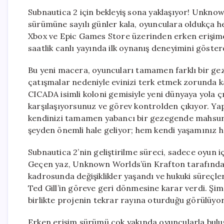
Subnautica 2 için bekleyiş sona yaklaşıyor! Unkn
sürümüne sayılı günler kala, oyunculara oldukça h
Xbox ve Epic Games Store üzerinden erken erişime 
saatlik canlı yayında ilk oynanış deneyimini göster
Bu yeni macera, oyuncuları tamamen farklı bir ge
çatışmalar nedeniyle evinizi terk etmek zorunda ka
CICADA isimli koloni gemisiyle yeni dünyaya yola ç
karşılaşıyorsunuz ve görev kontrolden çıkıyor. Yap
kendinizi tamamen yabancı bir gezegende mahsur 
şeyden önemli hale geliyor; hem kendi yaşamınız he
Subnautica 2’nin geliştirilme süreci, sadece oyun içe
Geçen yaz, Unknown Worlds’ün Krafton tarafında
kadrosunda değişiklikler yaşandı ve hukuki süre
Ted Gill’in göreve geri dönmesine karar verdi. Şi
birlikte projenin tekrar rayına oturduğu görülüyor
Erken erişim sürümü çok yakında oyuncularla buluş