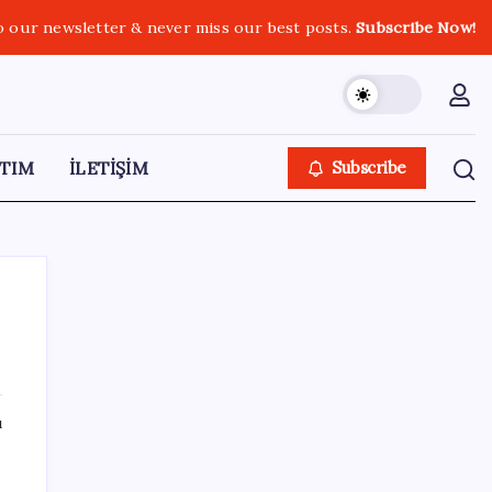
o our newsletter & never miss our best posts.
Subscribe Now!
TIM
İLETİŞİM
Subscribe
SON YAZILAR
ı
ASUS ProArt GeForce RTX 5090 Duyuruldu:
İşte Özellikleri