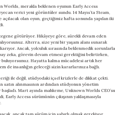
Videosu
own Worlds, merakla beklenen oyunun Early Access
Yayınlandı:
eyecan verici yeni görüntüler sundu. 14 Mayıs’ta Steam,
Yeni
açılacak olan oyun, geçtiğimiz hafta sonunda yapılan iki
Gezegende
di.
Hayatta
Kalma
zegene götürüyor. Hikâyeye göre, sürekli devam eden
Mücadelesi
lıyorsunuz. Alterra, size yeni bir yaşam alanı sunarak
için
ıkarıyor. Ancak, yolculuk sırasında beklenmedik sorunlarl
ay zeka, görevin devam etmesi gerektiğini belirtirken,
buluyorsunuz. Hayatta kalma mücadelesi artık her
m de insanlığın geleceği sizin kararlarınıza bağlı.
riği ile değil, stüdyodaki içsel krizlerle de dikkat çekti.
n satın alınmasının ardından stüdyonun yönetim
çler başladı. Mart ayında mahkeme, Unknown Worlds CEO’s
mdi, Early Access sürümünün çıkışının yaklaşmasıyla
.
acak, ancak tam sürüm için sabırlı olmak gerekiyor.