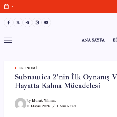
Skip
-
to
content
https://www.facebook.com/
https://twitter.com/
https://t.me/
https://www.instagram.com/
https://youtube.com/
ANA SAYFA
E
EKONOMI
Subnautica 2’nin İlk Oynanış V
Hayatta Kalma Mücadelesi
By
Murat Yılmaz
11 Mayıs 2026
1 Min Read