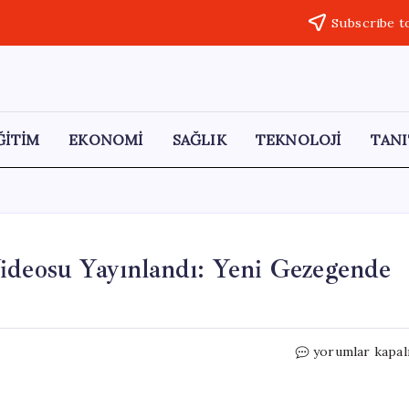
Subscribe t
ĞİTİM
EKONOMİ
SAĞLIK
TEKNOLOJİ
TANI
ideosu Yayınlandı: Yeni Gezegende
Subnautica
yorumlar kapal
2’nin
İlk
Oynanış