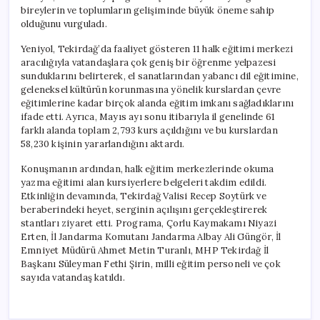
bireylerin ve toplumların gelişiminde büyük öneme sahip
olduğunu vurguladı.
Yeniyol, Tekirdağ’da faaliyet gösteren 11 halk eğitimi merkezi
aracılığıyla vatandaşlara çok geniş bir öğrenme yelpazesi
sunduklarını belirterek, el sanatlarından yabancı dil eğitimine,
geleneksel kültürün korunmasına yönelik kurslardan çevre
eğitimlerine kadar birçok alanda eğitim imkanı sağladıklarını
ifade etti. Ayrıca, Mayıs ayı sonu itibarıyla il genelinde 61
farklı alanda toplam 2,793 kurs açıldığını ve bu kurslardan
58,230 kişinin yararlandığını aktardı.
Konuşmanın ardından, halk eğitim merkezlerinde okuma
yazma eğitimi alan kursiyerlere belgeleri takdim edildi.
Etkinliğin devamında, Tekirdağ Valisi Recep Soytürk ve
beraberindeki heyet, serginin açılışını gerçekleştirerek
stantları ziyaret etti. Programa, Çorlu Kaymakamı Niyazi
Erten, İl Jandarma Komutanı Jandarma Albay Ali Güngör, İl
Emniyet Müdürü Ahmet Metin Turanlı, MHP Tekirdağ İl
Başkanı Süleyman Fethi Şirin, milli eğitim personeli ve çok
sayıda vatandaş katıldı.