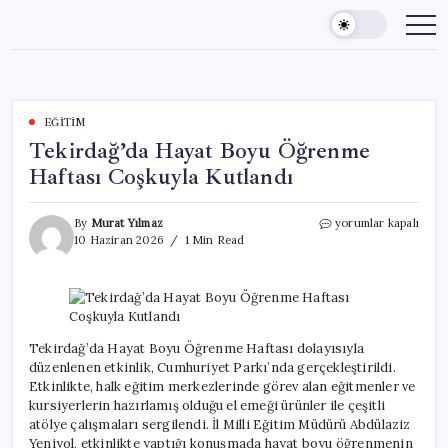
Skip
to
content
EĞITIM
Tekirdağ’da Hayat Boyu Öğrenme
Haftası Coşkuyla Kutlandı
Tekirdağ’da
By
Murat Yılmaz
yorumlar kapalı
Hayat
10 Haziran 2026
1 Min Read
Boyu
Öğrenme
Haftası
Coşkuyla
Kutlandı
için
Tekirdağ’da Hayat Boyu Öğrenme Haftası dolayısıyla
düzenlenen etkinlik, Cumhuriyet Parkı’nda gerçekleştirildi.
Etkinlikte, halk eğitim merkezlerinde görev alan eğitmenler ve
kursiyerlerin hazırlamış olduğu el emeği ürünler ile çeşitli
atölye çalışmaları sergilendi. İl Milli Eğitim Müdürü Abdülaziz
Yeniyol, etkinlikte yaptığı konuşmada hayat boyu öğrenmenin