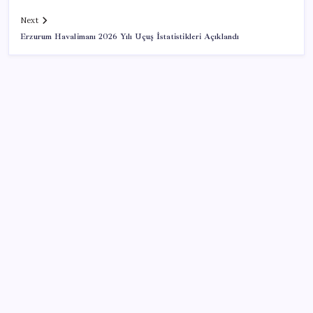
Next
Erzurum Havalimanı 2026 Yılı Uçuş İstatistikleri Açıklandı
SON YAZILAR
İYİ Parti’den ‘çerçeve yasa’ hamlesi: Komisyon’dan
canlı yayın açtı
Bakan Kurum: Bu işler ahbap çavuş ilişkisiyle
yürümez
Tarihi borsa çöküşü: ‘Kaybedenler Kulübü’ siyasi parti
kuruyor!