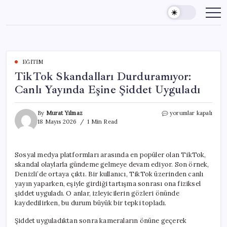
Skip
to
content
EĞITIM
TikTok Skandalları Durduramıyor:
Canlı Yayında Eşine Şiddet Uyguladı
TikTok
By
Murat Yılmaz
yorumlar kapalı
Skandalları
18 Mayıs 2026
1 Min Read
Durduramıyor:
Canlı
Yayında
Sosyal medya platformları arasında en popüler olan TikTok,
Eşine
skandal olaylarla gündeme gelmeye devam ediyor. Son örnek,
Şiddet
Uyguladı
Denizli’de ortaya çıktı. Bir kullanıcı, TikTok üzerinden canlı
için
yayın yaparken, eşiyle girdiği tartışma sonrası ona fiziksel
şiddet uyguladı. O anlar, izleyicilerin gözleri önünde
kaydedilirken, bu durum büyük bir tepki topladı.
Şiddet uyguladıktan sonra kameraların önüne geçerek