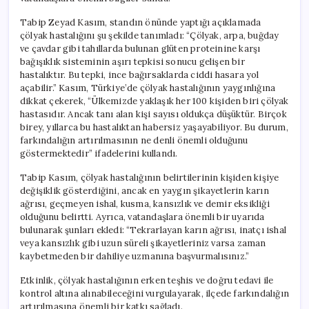
Tabip Zeyad Kasım, standın önünde yaptığı açıklamada
çölyak hastalığını şu şekilde tanımladı: “Çölyak, arpa, buğday
ve çavdar gibi tahıllarda bulunan glüten proteinine karşı
bağışıklık sisteminin aşırı tepkisi sonucu gelişen bir
hastalıktır. Bu tepki, ince bağırsaklarda ciddi hasara yol
açabilir.” Kasım, Türkiye’de çölyak hastalığının yaygınlığına
dikkat çekerek, “Ülkemizde yaklaşık her 100 kişiden biri çölyak
hastasıdır. Ancak tanı alan kişi sayısı oldukça düşüktür. Birçok
birey, yıllarca bu hastalıktan habersiz yaşayabiliyor. Bu durum,
farkındalığın artırılmasının ne denli önemli olduğunu
göstermektedir” ifadelerini kullandı.
Tabip Kasım, çölyak hastalığının belirtilerinin kişiden kişiye
değişiklik gösterdiğini, ancak en yaygın şikayetlerin karın
ağrısı, geçmeyen ishal, kusma, kansızlık ve demir eksikliği
olduğunu belirtti. Ayrıca, vatandaşlara önemli bir uyarıda
bulunarak şunları ekledi: “Tekrarlayan karın ağrısı, inatçı ishal
veya kansızlık gibi uzun süreli şikayetleriniz varsa zaman
kaybetmeden bir dahiliye uzmanına başvurmalısınız.”
Etkinlik, çölyak hastalığının erken teşhis ve doğru tedavi ile
kontrol altına alınabileceğini vurgulayarak, ilçede farkındalığın
artırılmasına önemli bir katkı sağladı.