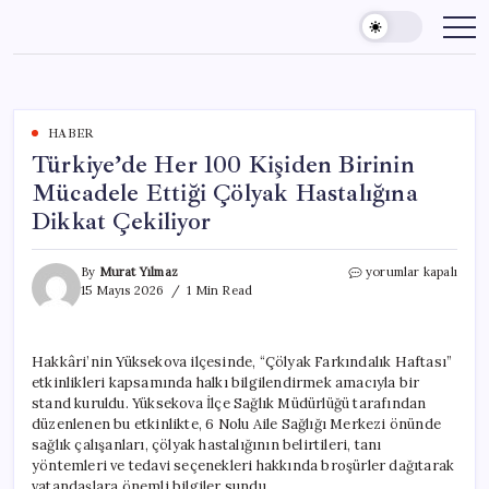
Skip
to
content
HABER
Türkiye’de Her 100 Kişiden Birinin
Mücadele Ettiği Çölyak Hastalığına
Dikkat Çekiliyor
Türkiye’de
By
Murat Yılmaz
yorumlar kapalı
Her
15 Mayıs 2026
1 Min Read
100
Kişiden
Birinin
Hakkâri’nin Yüksekova ilçesinde, “Çölyak Farkındalık Haftası”
Mücadele
etkinlikleri kapsamında halkı bilgilendirmek amacıyla bir
Ettiği
Çölyak
stand kuruldu. Yüksekova İlçe Sağlık Müdürlüğü tarafından
Hastalığına
düzenlenen bu etkinlikte, 6 Nolu Aile Sağlığı Merkezi önünde
Dikkat
sağlık çalışanları, çölyak hastalığının belirtileri, tanı
Çekiliyor
yöntemleri ve tedavi seçenekleri hakkında broşürler dağıtarak
için
vatandaşlara önemli bilgiler sundu.