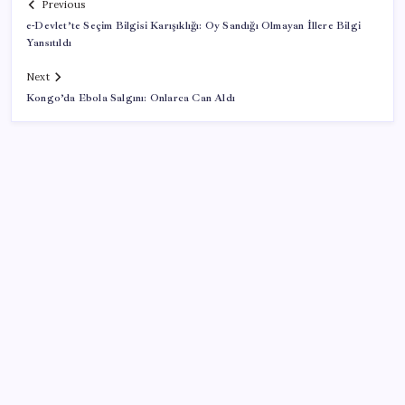
Previous
e-Devlet’te Seçim Bilgisi Karışıklığı: Oy Sandığı Olmayan İllere Bilgi
Yansıtıldı
Next
Kongo’da Ebola Salgını: Onlarca Can Aldı
SON YAZILAR
Çerçeve yasa kabul edilmişti: Bahçeli ‘evine dönmeli’
demişti… Yılmaz’dan kritik Demirtaş açıklaması
‘Uzay’a ayrılan AR-GE bütçesi 10 yılda 107 kat arttı