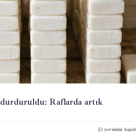
durduruldu: Raflarda artık
Ünlü
yorumlar kapal
sabun