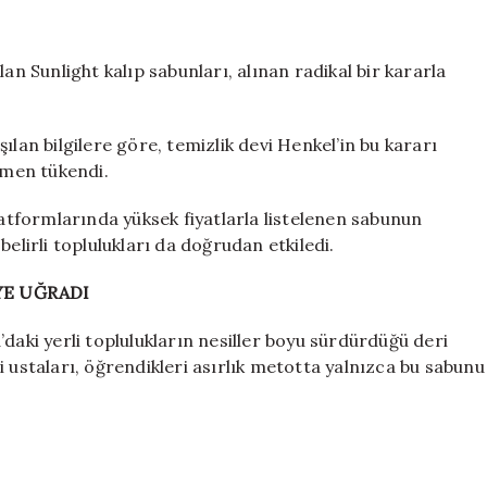
markasının
üretimi
durduruldu:
an Sunlight kalıp sabunları, alınan radikal bir kararla
Raflarda
artık
olmayacak
n bilgilere göre, temizlik devi Henkel’in bu kararı
için
amen tükendi.
latformlarında yüksek fiyatlarla listelenen sabunun
elirli toplulukları da doğrudan etkiledi.
YE UĞRADI
daki yerli toplulukların nesiller boyu sürdürdüğü deri
i ustaları, öğrendikleri asırlık metotta yalnızca bu sabunu