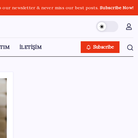
o our newsletter & never miss our best posts.
Subscribe Now!
TIM
İLETİŞİM
Subscribe
SON YAZILAR
ASUS ProArt GeForce RTX 5090 Duyuruldu:
İşte Özellikleri