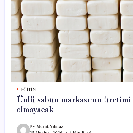
EĞITIM
Ünlü sabun markasının üretimi 
olmayacak
By
Murat Yılmaz
25 Haziran 2026
1 Min Read