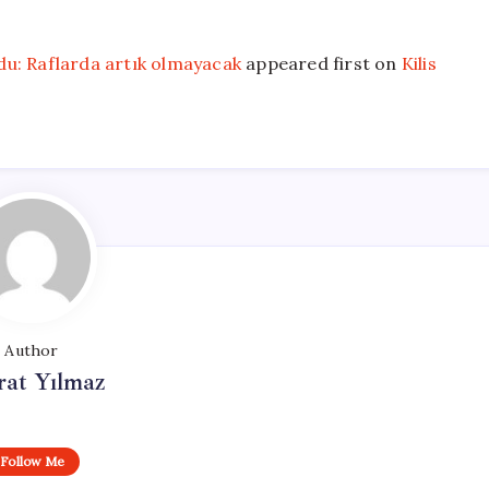
du: Raflarda artık olmayacak
appeared first on
Kilis
Author
at Yılmaz
Follow Me