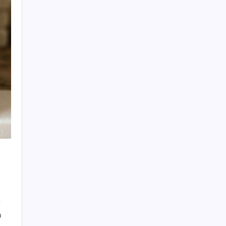
Dolar/TL tarihi zirvesini yeniledi: Dünyada
düşüyor, Türkiye’de rekor kırıyor
Zamsız maaş, satış şüphesi doğurdu
2026 MEB LGS tercih sonuçları açıklandı
mı? MEB LGS tercih sonuçları nereden ve
nasıl öğrenilir?
Bu paralar artık resmen basılmayacak
OpenAI: Hugging Face’e Sızan Modeller
Başka Servislere de Sızdı
UEFA Konferans Ligi’nde Başakşehir’in
zorlu sınavı
‘Kız verme’ meselesi sokak çatışmasına
dönüştü
Cumhurbaşkanı Erdoğan’dan Irak Başbakanı
Ez-Zeydi ile ortak basın toplantısında
önemli açıklamalar
ı